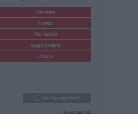
Catanzaro
Cosenza
Vibo Valentia
Reggio Calabria
Crotone
Vuoi fare pubblicità?
News&Com SRL
Telefono:
0968-53665
Email:
newsandcom@gmail.com