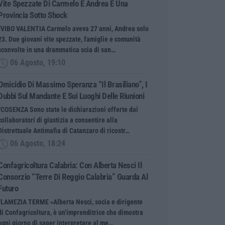
Vite Spezzate Di Carmelo E Andrea E Una
Provincia Sotto Shock
“VIBO VALENTIA Carmelo aveva 27 anni, Andrea solo
23. Due giovani vite spezzate, famiglie e comunità
sconvolte in una drammatica scia di san…
06 Agosto, 19:10
Omicidio Di Massimo Speranza “il Brasiliano”, I
Dubbi Sul Mandante E Sui Luoghi Delle Riunioni
“COSENZA Sono state le dichiarazioni offerte dai
collaboratori di giustizia a consentire alla
Distrettuale Antimafia di Catanzaro di ricostr…
06 Agosto, 18:24
Confagricoltura Calabria: Con Alberta Nesci Il
Consorzio “Terre Di Reggio Calabria” Guarda Al
Futuro
“LAMEZIA TERME «Alberta Nesci, socia e dirigente
di Confagricoltura, è un’imprenditrice che dimostra
ogni giorno di saper interpretare al me…