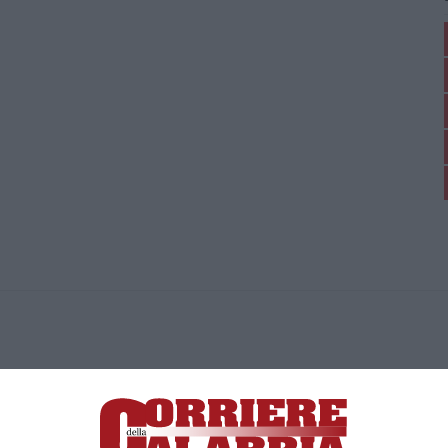
ica di News&Com S.r.l ©2012-
-2026. Tutti i diritti riservati.
ia, Lamezia Terme (CZ)
irettore responsabile Paola Militano |
Privacy