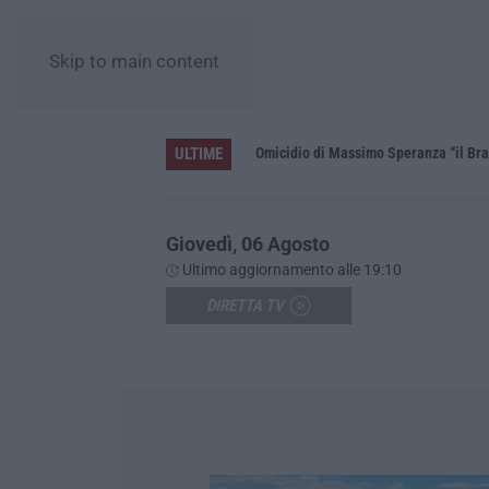
Skip to main content
ULTIME
L’estate di sangue sulle strade vibonesi, le vite spezzate di Carmelo e Andrea e una provincia sotto shock
Omicidio di Massimo Speranza “il Brasi
Giovedì, 06 Agosto
Ultimo aggiornamento alle 19:10
DIRETTA TV