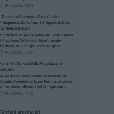
06 Agosto, 18:24
L’Orchestra Filarmonica Della Calabria
Protagonista Su Rai Due. Il 9 Agosto In Onda
“La Notte Del Mare”
“PIZZO Nella suggestiva cornice del Castello Murat
di Pizzo torna “La Notte del Mare”, l’evento
televisivo e culturale giunto alla sua quart…
06 Agosto, 17:37
Ponte, Ok Alla Fase Della Progettazione
Esecutiva
“ROMA Si è conclusa l’assemblea generale del
Consiglio Superiore dei Lavori Pubblici, convocata
per esaminare e discutere del Collegamento s…
06 Agosto, 17:12
Edizioni provinciali