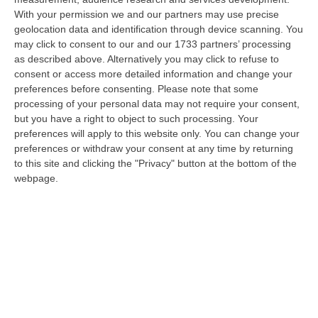
With your permission we and our partners may use precise
Meteo, Ondata Di Caldo Estremo Fino A Ferragosto
geolocation data and identification through device scanning. You
“Nella giornata di oggi ancora temporali, in alcuni casi molto intensi, sui
may click to consent to our and our 1733 partners’ processing
rilievi di Alpi e Appennini, e in locale estensione fin verso le…
as described above. Alternatively you may click to refuse to
09 Agosto, 15:10
consent or access more detailed information and change your
preferences before consenting.
Please note that some
Razionalizzazione Della Spesa Sanitaria E Acquisti Sotto Controllo.
processing of your personal data may not require your consent,
La Strategia “anti-Sprechi” Della Regione
but you have a right to object to such processing. Your
preferences will apply to this website only. You can change your
“CATANZARO La razionalizzazione della spesa sanitaria passa dalla
preferences or withdraw your consent at any time by returning
centralizzazione degli acquisti. È una delle direttrici individuate dalla…
to this site and clicking the "Privacy" button at the bottom of the
09 Agosto, 14:37
webpage.
Un’altra Tragedia Sulle Strade Vibonesi, Incidente Tra Zambrone E
Briatico: Muore Una Donna, Diversi Feriti
“VIBO VALENTIA Ancora sangue sulle strade vibonesi. Questa mattina un
altro tragico incidente è avvenuto sulla ex statale 522 tra Zambrone e…
09 Agosto, 13:34