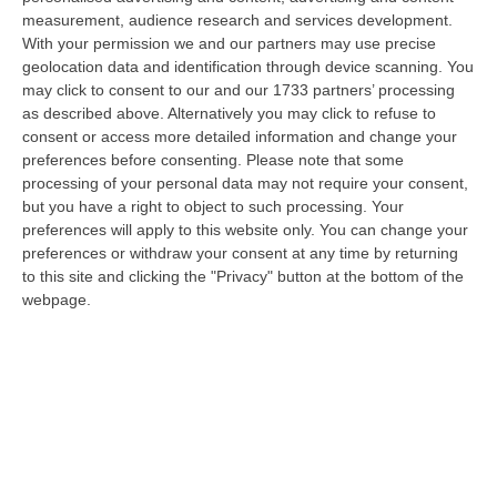
09 Agosto, 7:55
measurement, audience research and services development.
With your permission we and our partners may use precise
Il Killer Nascosto Nel Buio E La «condanna A Morte» Decisa Dalla
geolocation data and identification through device scanning. You
Cosca Scalise. Dieci Anni Fa L’omicidio Pagliuso
may click to consent to our and our 1733 partners’ processing
“LAMEZIA TERME Un foro nella recinzione, un uomo nascosto nel buio e
as described above. Alternatively you may click to refuse to
tre colpi esplosi in appena due secondi. Francesco Pagliuso non ebbe
consent or access more detailed information and change your
ne…
preferences before consenting.
Please note that some
processing of your personal data may not require your consent,
09 Agosto, 7:00
but you have a right to object to such processing. Your
preferences will apply to this website only. You can change your
All’asta Il Pallone Della “mano Di Dio” Di Maradona
preferences or withdraw your consent at any time by returning
“ROMA Il pallone con cui Diego Maradona segnò durante la storica
to this site and clicking the "Privacy" button at the bottom of the
vittoria dell’Argentina sull’Inghilterra ai Mondiali del 1986 potrebbe
webpage.
esse…
08 Agosto, 23:28
Milano, Vannacci Candida Il Generale Burgio
“ROMA “La sfida delle grandi città correremo in tutte le grandi città
Milano, Bologna, Roma e Napoli. Ci presenteremo come Futuro
nazionale…
08 Agosto, 22:19