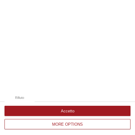
Edizioni provinciali
Catanzaro
Cosenza
Vibo Valentia
Reggio Calabria
Crotone
Rifiuto
Accetto
MORE OPTIONS
Corriere delle Calabria è una testata giornalistica di News&Com S.r.l