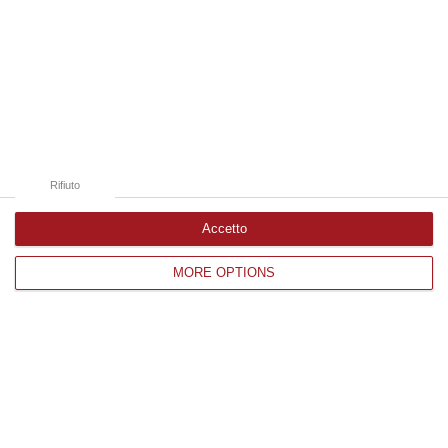
10 Agosto, 10:44
Edizioni provinciali
Catanzaro
Cosenza
Rifiuto
Vibo Valentia
Accetto
Reggio Calabria
MORE OPTIONS
Crotone