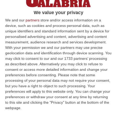
Mercurio mettono nei guai un ex senatore
leghista
We value your privacy
L’indagato di Isola Capo Rizzuto avrebbe
We and our
partners
store and/or access information on a
device, such as cookies and process personal data, such as
confessato di avere ricevuto da Alberto
unique identifiers and standard information sent by a device for
Filippi l’incarico di sparare contro la casa di
personalised advertising and content, advertising and content
un giornalista
measurement, audience research and services development.
With your permission we and our partners may use precise
Pubblicato il: 13/08/23 – 7:50
geolocation data and identification through device scanning. You
may click to consent to our and our 1733 partners’ processing
as described above. Alternatively you may click to refuse to
consent or access more detailed information and change your
ULTIME DAL CORRIERE DELLA CALABRIA
preferences before consenting.
Please note that some
processing of your personal data may not require your consent,
Furbetti Del Carburante, 265 Denunciati. C’è Anche La Calabria
but you have a right to object to such processing. Your
“ROMA Carburanti sottratti al pagamento delle accise, gasolio agricolo
preferences will apply to this website only. You can change your
destinato illegalmente all’autotrazione, depositi clandestini e prodo…
preferences or withdraw your consent at any time by returning
10 Agosto, 11:34
to this site and clicking the "Privacy" button at the bottom of the
webpage.
Porto Di Vibo, Al Via La Demolizione Dell’ex Civam