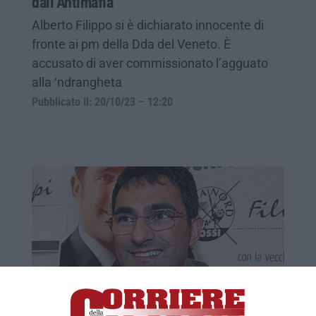
dall’Antimafia
Alberto Filippo si è dichiarato innocente di
fronte ai pm della Dda del Veneto. È
accusato di aver commissionato l’agguato
alla ‘ndrangheta
Pubblicato il: 20/10/23 – 12:20
Vicenza, le confessioni del calabrese