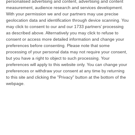
demanio…
personalised advertising and content, advertising and content
measurement, audience research and services development.
07 Agosto, 6:18
With your permission we and our partners may use precise
geolocation data and identification through device scanning. You
Calabria, Nasce Il “Circuito Dell’ospitalità E Dell’offerta Ricettiva”:
may click to consent to our and our 1733 partners’ processing
Una Rete Del Turismo Di Qualità
as described above. Alternatively you may click to refuse to
“CATANZARO La Regione Calabria punta a consolidare il suo nuovo
consent or access more detailed information and change your
posizionamento turistico con uno strumento che premia la qualità
preferences before consenting.
Please note that some
dell’accogl…
processing of your personal data may not require your consent,
07 Agosto, 6:10
but you have a right to object to such processing. Your
preferences will apply to this website only. You can change your
Sistema Bibliotecario Vibonese, La Dura Replica Di Soriano E
preferences or withdraw your consent at any time by returning
Romeo: «Il Fallimento È Di Chi Ha Staccato La Spina»
to this site and clicking the "Privacy" button at the bottom of the
webpage.
“VIBO VALENTIA «In queste ore si stanno susseguendo dichiarazioni e
prese di posizione sul futuro del Sistema Bibliotecario Vibonese.
Compre…
06 Agosto, 22:18
Laurea In Medicina, Arriva Il Decreto: Aumentano I Posti
“ROMA Aumentano i posti disponibili per l’immatricolazione ai corsi di
laurea magistrale in Medicina e Chirurgia, Odontoiatria e Protesi den…