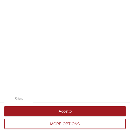
06 Agosto, 20:49
Edizioni provinciali
Catanzaro
Cosenza
Vibo Valentia
Reggio Calabria
Crotone
Rifiuto
Accetto
MORE OPTIONS