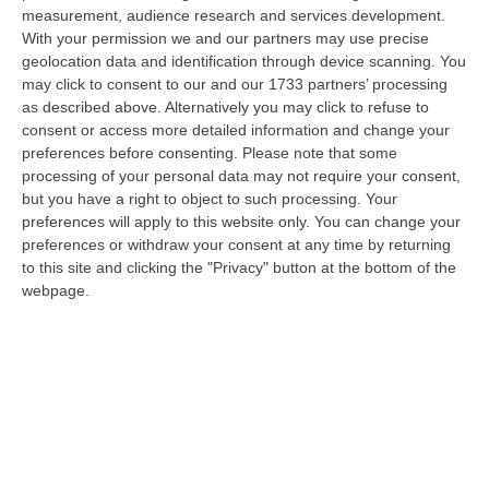
visita istituzionale all’Università della Calabria. Al centro del…
measurement, audience research and services development.
07 Agosto, 14:04
With your permission we and our partners may use precise
geolocation data and identification through device scanning. You
Ponte Sullo Stretto, Cgil: «Calabria Sconnessa E Dubbi Sui Conti, Si
may click to consent to our and our 1733 partners’ processing
as described above. Alternatively you may click to refuse to
Investa Sulle Priorità»
consent or access more detailed information and change your
“LAMEZIA TERME “Il via libera dato alla progettazione esecutiva del
preferences before consenting.
Please note that some
Ponte da parte del Consiglio Superiore dei Lavori Pubblici non modifica…
processing of your personal data may not require your consent,
07 Agosto, 13:23
but you have a right to object to such processing. Your
preferences will apply to this website only. You can change your
“Puca” A Venezia Con Il Sostegno Della Calabria Film Commission
preferences or withdraw your consent at any time by returning
“ROMA “Puca” della regista pugliese Sara Scalera, girato interamente in
to this site and clicking the "Privacy" button at the bottom of the
Calabria negli spettacolari scenari dei Calanchi di Palizzi e con il…
webpage.
07 Agosto, 13:13
Propaganda Per L’Isis E Contenuti Neonazisti, Arrestato Un
16enne
“Un ragazzo di appena 16 anni è stato arrestato dalla Polizia con l’accusa
di partecipazione ad associazione con finalità di terrorismo inte…
07 Agosto, 13:05