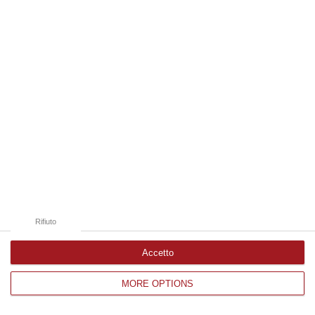
Edizioni provinciali
Catanzaro
Cosenza
Vibo Valentia
Reggio Calabria
Crotone
Rifiuto
Accetto
MORE OPTIONS
Corriere delle Calabria è una testata giornalistica di News&Com S.r.l
©2012-
-2026. Tutti i diritti riservati.