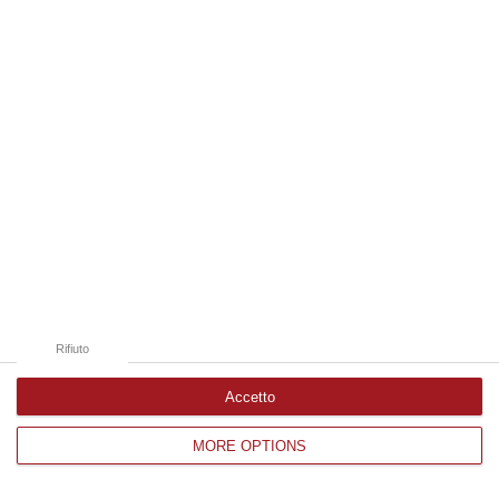
Edizioni provinciali
Catanzaro
Cosenza
Vibo Valentia
Reggio Calabria
Crotone
Rifiuto
Accetto
MORE OPTIONS
Corriere delle Calabria è una testata giornalistica di News&Com S.r.l
©2012-
-2026. Tutti i diritti riservati.