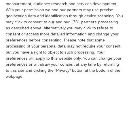
per ridurre i consumi energetici del Centro direzionale di Reggio Cala…
measurement, audience research and services development.
06 Agosto, 17:06
With your permission we and our partners may use precise
geolocation data and identification through device scanning. You
Sanità, Pd E Fp Cgil All’attacco: «Trionfalismi Fuori Luogo»
may click to consent to our and our 1731 partners’ processing
as described above. Alternatively you may click to refuse to
“LAMEZIA TERME “Ma di quale uscita dal commissariamento della sanità
consent or access more detailed information and change your
calabrese stiamo parlando? La realtà dei fatti smentisce definitivament…
preferences before consenting.
Please note that some
06 Agosto, 16:55
processing of your personal data may not require your consent,
but you have a right to object to such processing. Your
Cosenza, Morte Mohamed Bessioud. Orrico: «Una Ferita Profonda
preferences will apply to this website only. You can change your
Che Necessita Giustizia»
preferences or withdraw your consent at any time by returning
“COSENZA «La tragica morte di Mohamed Amin Bessioud, il
to this site and clicking the "Privacy" button at the bottom of the
venticinquenne di nazionalità italiana e di origini tunisine lanciatosi nel
webpage.
vuoto ne…
06 Agosto, 16:51
«Il Sud Può Diventare La Nuova Locomotiva Del Paese»
“Il Mezzogiorno può «trasformarsi nella nuova locomotiva del Paese», ma
serve «un quadro pluriennale» e strutturale, con risorse adeguate. I…
06 Agosto, 16:42