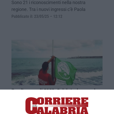
Sono 21 i riconoscimenti nella nostra
regione. Tra i nuovi ingressi c’è Paola
Pubblicato il: 23/05/25 – 12:12
Bandiere verdi 2023, Calabria da record
con 20 vessilli
A Roccella Jonica si è tenuto l’evento
nazionale per l’aggiornamento dell’elenco