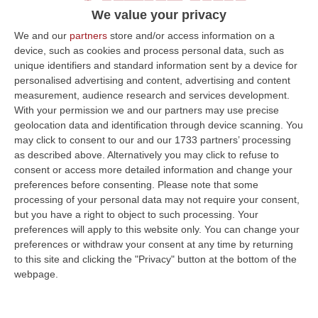
We value your privacy
delle spiagge a misura di bambino
Pubblicato il: 04/06/23 – 21:19
We and our
partners
store and/or access information on a
device, such as cookies and process personal data, such as
unique identifiers and standard information sent by a device for
personalised advertising and content, advertising and content
ULTIME DAL CORRIERE DELLA CALABRIA
measurement, audience research and services development.
With your permission we and our partners may use precise
Un’altra Tragedia Sulle Strade Vibonesi, Incidente Tra Zambrone E
geolocation data and identification through device scanning. You
may click to consent to our and our 1733 partners’ processing
Briatico: Muore Una Donna, Diversi Feriti
as described above. Alternatively you may click to refuse to
“VIBO VALENTIA Ancora sangue sulle strade vibonesi. Questa mattina un
consent or access more detailed information and change your
altro tragico incidente è avvenuto sulla ex statale 522 tra Zambrone e…
preferences before consenting.
Please note that some
09 Agosto, 13:34
processing of your personal data may not require your consent,
but you have a right to object to such processing. Your
La Notte Del Mare Stasera Su Rai 2, La Calabria E Il Mediterraneo
preferences will apply to this website only. You can change your
Protagonisti Dal Castello Murat Di Pizzo
preferences or withdraw your consent at any time by returning
to this site and clicking the "Privacy" button at the bottom of the
“PIZZO Il blu della Calabria, le sue coste, il Mediterraneo e soprattutto le
webpage.
tante voci che ogni giorno raccontano, studiano, proteggono e v…
09 Agosto, 12:52