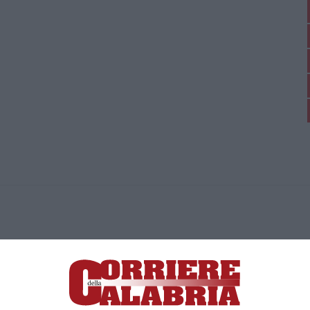
ica di News&Com S.r.l ©2012-
-2026. Tutti i diritti riservati.
ia, Lamezia Terme (CZ)
irettore responsabile Paola Militano |
Privacy