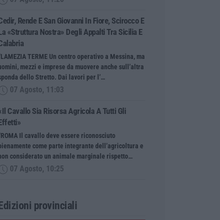
Cedir, Rende E San Giovanni In Fiore, Scirocco E
La «struttura Nostra» Degli Appalti Tra Sicilia E
Calabria
“LAMEZIA TERME Un centro operativo a Messina, ma
uomini, mezzi e imprese da muovere anche sull’altra
sponda dello Stretto. Dai lavori per l’…
07 Agosto, 11:03
«Il Cavallo Sia Risorsa Agricola A Tutti Gli
Effetti»
“ROMA Il cavallo deve essere riconosciuto
pienamente come parte integrante dell’agricoltura e
non considerato un animale marginale rispetto…
07 Agosto, 10:25
Edizioni provinciali