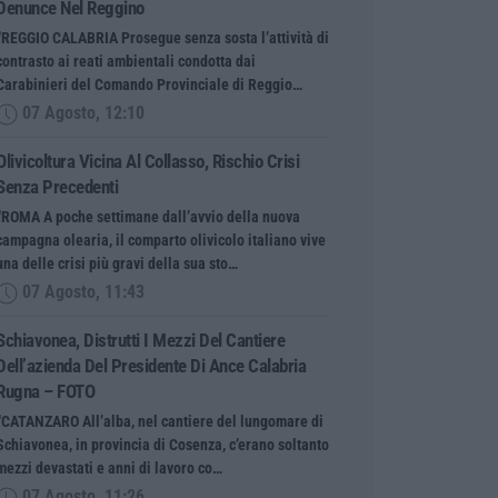
Denunce Nel Reggino
“REGGIO CALABRIA Prosegue senza sosta l’attività di
contrasto ai reati ambientali condotta dai
Carabinieri del Comando Provinciale di Reggio…
07 Agosto, 12:10
Olivicoltura Vicina Al Collasso, Rischio Crisi
Senza Precedenti
“ROMA A poche settimane dall’avvio della nuova
campagna olearia, il comparto olivicolo italiano vive
una delle crisi più gravi della sua sto…
07 Agosto, 11:43
Schiavonea, Distrutti I Mezzi Del Cantiere
Dell’azienda Del Presidente Di Ance Calabria
Rugna – FOTO
“CATANZARO All’alba, nel cantiere del lungomare di
Schiavonea, in provincia di Cosenza, c’erano soltanto
mezzi devastati e anni di lavoro co…
07 Agosto, 11:26