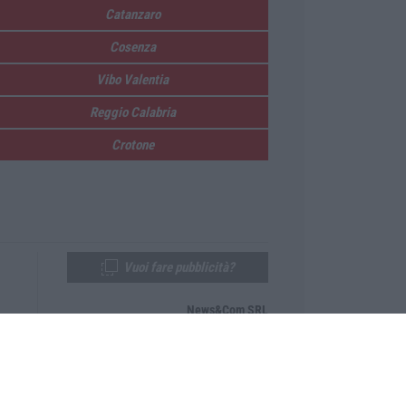
Catanzaro
Cosenza
Vibo Valentia
Reggio Calabria
Crotone
Vuoi fare pubblicità?
News&Com SRL
Telefono:
0968-53665
Email:
newsandcom@gmail.com