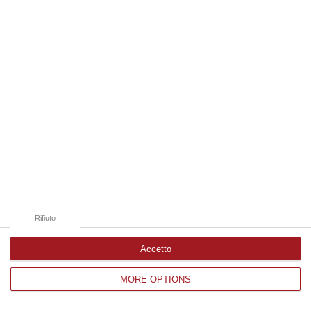
Edizioni provinciali
Catanzaro
Cosenza
Vibo Valentia
Reggio Calabria
Crotone
Rifiuto
Accetto
MORE OPTIONS
Corriere delle Calabria è una testata giornalistica di News&Com S.r.l
©2012-
-2026. Tutti i diritti riservati.