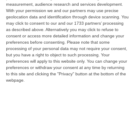
Regione Calabria siamo tra i potenziali beneficiari della proposta d…
measurement, audience research and services development.
07 Agosto, 22:35
With your permission we and our partners may use precise
geolocation data and identification through device scanning. You
Basilica Dell’Immacolata Concezione Di Catanzaro, Ferro:
may click to consent to our and our 1733 partners’ processing
as described above. Alternatively you may click to refuse to
«finanziamento Da 800 Milioni Di Euro»
consent or access more detailed information and change your
“CATANZARO «Con un importante finanziamento di 800 mila euro, si potrà
preferences before consenting.
Please note that some
dare avvio agli attesi lavori di ristrutturazione della Basilica dell…
processing of your personal data may not require your consent,
07 Agosto, 22:02
but you have a right to object to such processing. Your
preferences will apply to this website only. You can change your
Renzi: «Conte? Sarebbe Delittuoso Vannaccizzare La Coalizione»
preferences or withdraw your consent at any time by returning
to this site and clicking the "Privacy" button at the bottom of the
“ROMA «Conte sta giocando la sua partita, vedremo se le primarie si
webpage.
faranno, quando e con che formato, se a due Conte-Schlein o se ci
sarann…
07 Agosto, 21:35
Meteo, Altri 10 Giorni Di Caldo Estremo
“ROMA La tregua varrà fino a domani: dopo il record di ieri con il bollino
rosso per tutte le 27 città monitorate e oggi con 26 allerte mass…
07 Agosto, 20:33