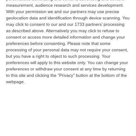
07 Agosto, 6:18
measurement, audience research and services development.
With your permission we and our partners may use precise
Calabria, Nasce Il “Circuito Dell’ospitalità E Dell’offerta Ricettiva”:
geolocation data and identification through device scanning. You
Una Rete Del Turismo Di Qualità
may click to consent to our and our 1733 partners’ processing
“CATANZARO La Regione Calabria punta a consolidare il suo nuovo
as described above. Alternatively you may click to refuse to
posizionamento turistico con uno strumento che premia la qualità
consent or access more detailed information and change your
dell’accogl…
preferences before consenting.
Please note that some
07 Agosto, 6:10
processing of your personal data may not require your consent,
but you have a right to object to such processing. Your
Sistema Bibliotecario Vibonese, La Dura Replica Di Soriano E
preferences will apply to this website only. You can change your
preferences or withdraw your consent at any time by returning
Romeo: «Il Fallimento È Di Chi Ha Staccato La Spina»
to this site and clicking the "Privacy" button at the bottom of the
“VIBO VALENTIA «In queste ore si stanno susseguendo dichiarazioni e
webpage.
prese di posizione sul futuro del Sistema Bibliotecario Vibonese.
Compre…
06 Agosto, 22:18
Laurea In Medicina, Arriva Il Decreto: Aumentano I Posti
“ROMA Aumentano i posti disponibili per l’immatricolazione ai corsi di
laurea magistrale in Medicina e Chirurgia, Odontoiatria e Protesi den…
06 Agosto, 20:49