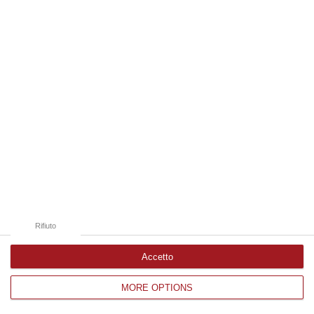
Edizioni provinciali
Catanzaro
Cosenza
Vibo Valentia
Reggio Calabria
Crotone
Rifiuto
Accetto
MORE OPTIONS
Corriere delle Calabria è una testata giornalistica di News&Com S.r.l