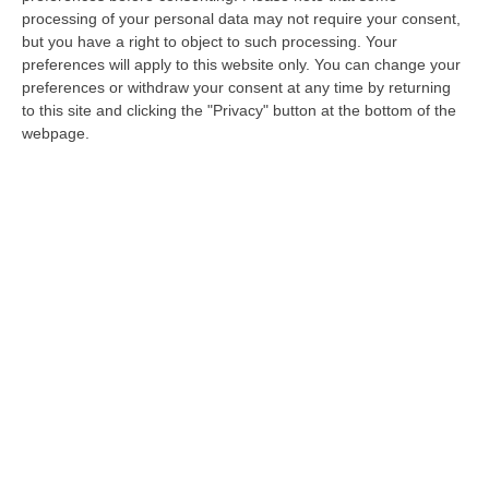
processing of your personal data may not require your consent,
"Mucche alla riscossa" e strade bloccate,
but you have a right to object to such processing. Your
tre denunce nel Crotonese
preferences will apply to this website only. You can change your
preferences or withdraw your consent at any time by returning
Strade comunali sbarrate per agevolare il
to this site and clicking the "Privacy" button at the bottom of the
pascolo di bovini. I carabinieri forestali sono
webpage.
intervenuti in un’area a vocazione agricola
nel territorio…
Pubblicato il: 19/05/20 – 9:45
ULTIME DAL CORRIERE DELLA CALABRIA
Incidente Sulla Strada Dei Due Mari Tra Lamezia E Marcellinara,
Cinque Feriti
“LAMEZIA TERME A causa di un incidente verificatosi al km 21,000 sulla
strada statale 280 “Dei Due Mari”, è provvisoriamente chiusa la car…
09 Agosto, 8:34