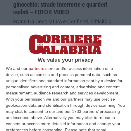
ginocchio: strade interrotte e quartieri
isolati – FOTO E VIDEO
Frane tra Decollatura e Conflenti, criticità a
Platania e Carlopoli. A Lamezia crolla una
strada a Casturi e la Gurna di Caronte finisce
sott’acqua
Pubblicato il: 13/02/26 – 10:54
We value your privacy
We and our
partners
store and/or access information on a
device, such as cookies and process personal data, such as
unique identifiers and standard information sent by a device for
personalised advertising and content, advertising and content
measurement, audience research and services development.
With your permission we and our partners may use precise
geolocation data and identification through device scanning. You
may click to consent to our and our 1733 partners’ processing
as described above. Alternatively you may click to refuse to
consent or access more detailed information and change your
preferences before consenting.
Please note that some