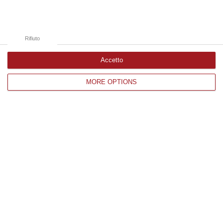
Milano, Vannacci Candida Il Generale Burgio
“ROMA “La sfida delle grandi città correremo in tutte le grandi città
Milano, Bologna, Roma e Napoli. Ci presenteremo come Futuro
nazionale…
Rifiuto
08 Agosto, 22:19
Accetto
MORE OPTIONS
Edizioni provinciali
Catanzaro
Cosenza
Vibo Valentia
Reggio Calabria
Crotone