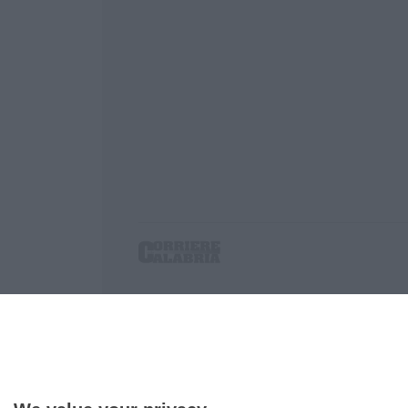
Corriere delle Calabria è una testata giornalist
P.IVA. 03199620794, Via del mare 6/G, S.Eufem
Iscrizione tribunale di Lamezia Terme 5/2011 - D
Effettua una ricerca sul Corriere delle Calabria