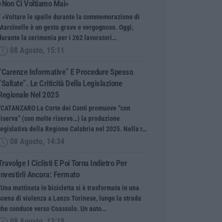
«Non Ci Voltiamo Mai»
” «Voltare le spalle durante la commemorazione di
Marcinelle è un gesto grave e vergognoso. Oggi,
durante la cerimonia per i 262 lavoratori…
08 Agosto, 15:11
“Carenze Informative” E Procedure Spesso
“saltate”. Le Criticità Della Legislazione
Regionale Nel 2025
“CATANZARO La Corte dei Conti promuove “con
riserva” (con molte riserve…) la produzione
legislativa della Regione Calabria nel 2025. Nella r…
08 Agosto, 14:34
Travolge I Ciclisti E Poi Torna Indietro Per
Investirli Ancora: Fermato
“Una mattinata in bicicletta si è trasformata in una
scena di violenza a Lanzo Torinese, lungo la strada
che conduce verso Coassolo. Un auto…
08 Agosto, 13:18