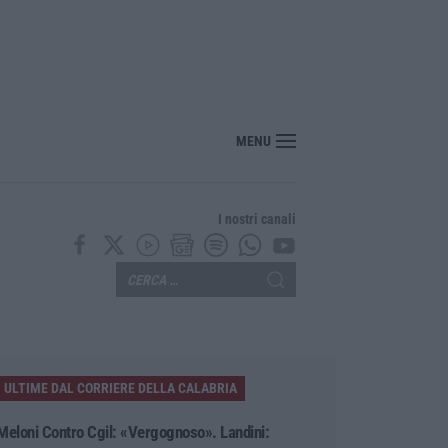
ciclisti e poi torna indietro per investirli ancora: fermato
MENU
I nostri canali
ULTIME DAL CORRIERE DELLA CALABRIA
Meloni Contro Cgil: «Vergognoso». Landini: