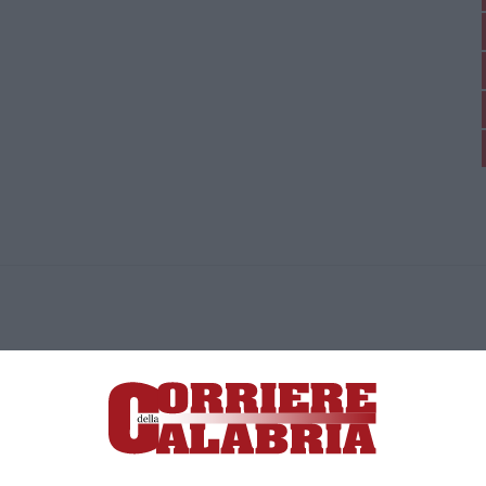
ica di News&Com S.r.l ©2012-
-2026. Tutti i diritti riservati.
ia, Lamezia Terme (CZ)
irettore responsabile Paola Militano |
Privacy