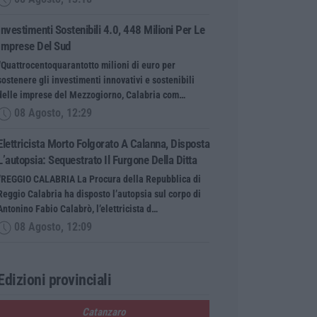
Investimenti Sostenibili 4.0, 448 Milioni Per Le
Imprese Del Sud
“Quattrocentoquarantotto milioni di euro per
sostenere gli investimenti innovativi e sostenibili
delle imprese del Mezzogiorno, Calabria com…
08 Agosto, 12:29
Elettricista Morto Folgorato A Calanna, Disposta
L’autopsia: Sequestrato Il Furgone Della Ditta
“REGGIO CALABRIA La Procura della Repubblica di
Reggio Calabria ha disposto l’autopsia sul corpo di
Antonino Fabio Calabrò, l’elettricista d…
08 Agosto, 12:09
Edizioni provinciali
Catanzaro