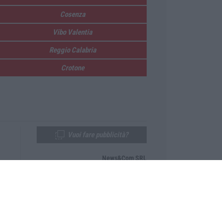
Cosenza
Vibo Valentia
Reggio Calabria
Crotone
Vuoi fare pubblicità?
News&Com SRL
Telefono:
0968-53665
Email:
newsandcom@gmail.com