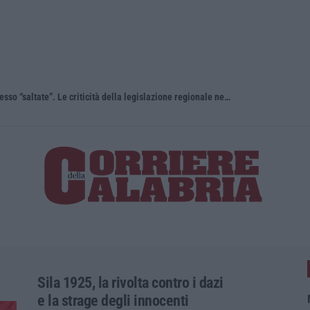
“Carenze informative” e procedure spesso “saltate”. Le criticità della legislazione regionale nel 2025
Travolge i 
Sila 1925, la rivolta contro i dazi
e la strage degli innocenti