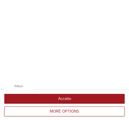
Edizioni provinciali
Catanzaro
Cosenza
Vibo Valentia
Reggio Calabria
Crotone
Rifiuto
Accetto
MORE OPTIONS
Corriere delle Calabria è una testata giornalistica di News&Com S.r.l
©2012-
-2026. Tutti i diritti riservati.
P.IVA. 03199620794, Via del mare 6/G, S.Eufemia, Lamezia Terme