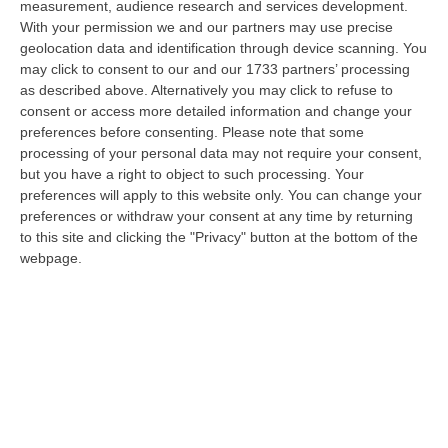
measurement, audience research and services development.
08 Agosto, 21:20
With your permission we and our partners may use precise
geolocation data and identification through device scanning. You
Vinitaly And The City A Reggio: Il Grande Abbraccio Tra Identità
may click to consent to our and our 1733 partners’ processing
Del Territorio, Storia E Cultura – FOTO
as described above. Alternatively you may click to refuse to
“REGGIO CALABRIA Vinitaly and the City arriva a Reggio Calabria. Dopo il
consent or access more detailed information and change your
successo dell’edizione di Sibari, dove la manifestazione ha fatto s…
preferences before consenting.
Please note that some
08 Agosto, 20:47
processing of your personal data may not require your consent,
but you have a right to object to such processing. Your
Pride, La “prima Volta” Dell’onda Arcobaleno A Catanzaro. In
preferences will apply to this website only. You can change your
Migliaia In Marcia Per I Diritti E La Libertà – FOTO
preferences or withdraw your consent at any time by returning
to this site and clicking the "Privacy" button at the bottom of the
“CATANZARO Una prima volta destinata a lasciare un segno nella storia
webpage.
della città. Catanzaro oggi celebra il suo primo Pride: colori, musica…
08 Agosto, 19:38
«Per Riaprire Hormuz Stop Ad Attacchi E Sanzioni»
“ROMA Per la riapertura dello Stretto di Hormuz l’Iran chiede agli Stati
Uniti di revocare il blocco navale e le sanzioni contro l’Iran, di…
08 Agosto, 19:27