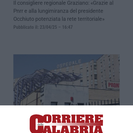
Il consigliere regionale Graziano: «Grazie al
Pnrr e alla lungimiranza del presidente
Occhiuto potenziata la rete territoriale»
Pubblicato il: 23/04/25 – 16:47
Crotone, consegnata all'ospedale la
macchina per processare i tamponi
Nei prossimi giorni arriveranno i kit per