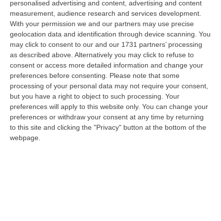
personalised advertising and content, advertising and content
laurea magistrale in Medicina e Chirurgia, Odontoiatria e Protesi den…
measurement, audience research and services development.
06 Agosto, 20:49
With your permission we and our partners may use precise
geolocation data and identification through device scanning. You
La Rivista “America Journals” Celebra Lo Stilista Anton Giulio
may click to consent to our and our 1731 partners’ processing
Grande
as described above. Alternatively you may click to refuse to
“«Rinomato per la sua impeccabile maestria artigianale e la sua
consent or access more detailed information and change your
creatività visionaria, ha trasformato la moda italiana in un’espressione
preferences before consenting.
Please note that some
dur…
processing of your personal data may not require your consent,
06 Agosto, 20:48
but you have a right to object to such processing. Your
preferences will apply to this website only. You can change your
Dai Piani Per Il Rischio Sismico Al Welfare, I Provvedimenti
preferences or withdraw your consent at any time by returning
Approvati Dalla Giunta Regionale
to this site and clicking the "Privacy" button at the bottom of the
webpage.
“CATANZARO La Giunta della Regione Calabria, nella seduta odierna, su
proposta del presidente Roberto Occhiuto, ha approvato il nuovo Protoc…
06 Agosto, 20:03
Reggio Calabria, Bernini In Visita Alla Mediterranea: «Qui La
Facoltà Di Medicina? Valuteremo La Domanda»
“REGGIO CALABRIA La ministra dell’Università e della ricerca Anna Maria
Bernini ha visitato oggi la Mediterranea di Reggio Calabria, accompa…