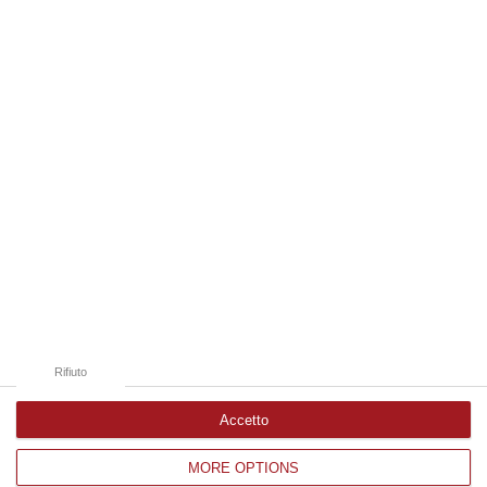
06 Agosto, 19:49
Edizioni provinciali
Catanzaro
Cosenza
Vibo Valentia
Reggio Calabria
Crotone
Rifiuto
Accetto
MORE OPTIONS