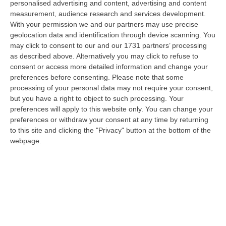
personalised advertising and content, advertising and content
laurea magistrale in Medicina e Chirurgia, Odontoiatria e Protesi den…
measurement, audience research and services development.
06 Agosto, 20:49
With your permission we and our partners may use precise
geolocation data and identification through device scanning. You
La Rivista “America Journals” Celebra Lo Stilista Anton Giulio
may click to consent to our and our 1731 partners’ processing
Grande
as described above. Alternatively you may click to refuse to
“«Rinomato per la sua impeccabile maestria artigianale e la sua
consent or access more detailed information and change your
creatività visionaria, ha trasformato la moda italiana in un’espressione
preferences before consenting.
Please note that some
dur…
processing of your personal data may not require your consent,
06 Agosto, 20:48
but you have a right to object to such processing. Your
preferences will apply to this website only. You can change your
Dai Piani Per Il Rischio Sismico Al Welfare, I Provvedimenti
preferences or withdraw your consent at any time by returning
to this site and clicking the "Privacy" button at the bottom of the
Approvati Dalla Giunta Regionale
webpage.
“CATANZARO La Giunta della Regione Calabria, nella seduta odierna, su
proposta del presidente Roberto Occhiuto, ha approvato il nuovo Protoc…
06 Agosto, 20:03
Reggio Calabria, Bernini In Visita Alla Mediterranea: «Qui La
Facoltà Di Medicina? Valuteremo La Domanda»
“REGGIO CALABRIA La ministra dell’Università e della ricerca Anna Maria
Bernini ha visitato oggi la Mediterranea di Reggio Calabria, accompa…