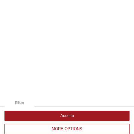
06 Agosto, 19:49
Edizioni provinciali
Catanzaro
Cosenza
Vibo Valentia
Reggio Calabria
Crotone
Rifiuto
Accetto
MORE OPTIONS