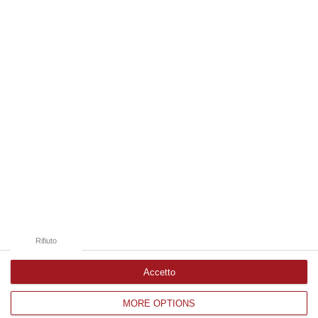
06 Agosto, 14:20
Edizioni provinciali
Catanzaro
Cosenza
Vibo Valentia
Reggio Calabria
Crotone
Rifiuto
Accetto
MORE OPTIONS