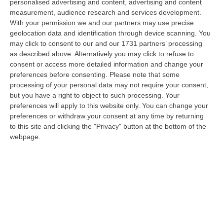
Squadra Mobile della Questura di Cosenza e del Commissariato di Diam…
personalised advertising and content, advertising and content
measurement, audience research and services development.
06 Agosto, 15:27
With your permission we and our partners may use precise
geolocation data and identification through device scanning. You
Situazione 118, Miserendino: «I Servizi Di Emergenza Soffrono
may click to consent to our and our 1731 partners’ processing
Ma I Risultati Arriveranno»
as described above. Alternatively you may click to refuse to
“CATANZARO “I servizi di emergenza sono in difficoltà, e non solo in
consent or access more detailed information and change your
Regione Calabria. La Calabria soffre sicuramente per una riforma
preferences before consenting.
Please note that some
ancora…
processing of your personal data may not require your consent,
06 Agosto, 15:00
but you have a right to object to such processing. Your
preferences will apply to this website only. You can change your
Afa In Lieve Calo, Da Domani Scendono Le Città Con Bollino Rosso
preferences or withdraw your consent at any time by returning
to this site and clicking the "Privacy" button at the bottom of the
“Si attenua lievemente la morsa dell’afa sull’Italia: dopo il record di oggi
webpage.
con 27 città italiane monitorate su 27 col bollino rosso di all…
06 Agosto, 14:54
Platania, Impianto Sul Torrente Piazza: Il Consiglio Di Stato Dà
Ragione Alla Società Idroelettrica Del Corace
“CATANZARO La Sezione Quarta del Consiglio di Stato ha accolto
l’appello proposto dalla società Idroelettrica del Corace – rappresentata
dal…