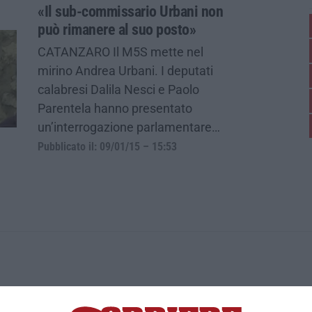
«Il sub-commissario Urbani non
può rimanere al suo posto»
CATANZARO Il M5S mette nel
mirino Andrea Urbani. I deputati
calabresi Dalila Nesci e Paolo
Parentela hanno presentato
un’interrogazione parlamentare…
Pubblicato il: 09/01/15 – 15:53
ica di News&Com S.r.l ©2012-
-2026. Tutti i diritti riservati.