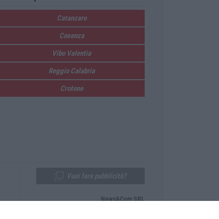
Catanzaro
Cosenza
Vibo Valentia
Reggio Calabria
Crotone
Vuoi fare pubblicità?
News&Com SRL