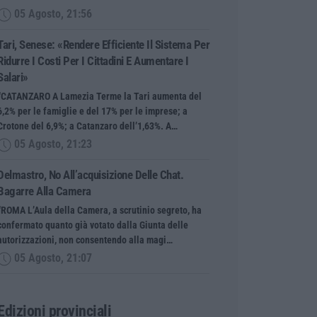
05 Agosto, 21:56
Tari, Senese: «Rendere Efficiente Il Sistema Per
Ridurre I Costi Per I Cittadini E Aumentare I
Salari»
“CATANZARO A Lamezia Terme la Tari aumenta del
6,2% per le famiglie e del 17% per le imprese; a
Crotone del 6,9%; a Catanzaro dell’1,63%. A…
05 Agosto, 21:23
Delmastro, No All’acquisizione Delle Chat.
Bagarre Alla Camera
“ROMA L’Aula della Camera, a scrutinio segreto, ha
confermato quanto già votato dalla Giunta delle
autorizzazioni, non consentendo alla magi…
05 Agosto, 21:07
Edizioni provinciali