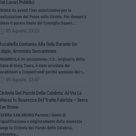
Dei Lavori Pubblici
“ROMA Va avanti l’iter autorizzativo per la
realizzazione del Ponte sullo Stretto. Per domani è
atteso il parere finale del Consiglio Superi…
05 Agosto, 23:23
Accoltella Coetaneo Alla Gola Durante Un
Litigio, Arrestato Sessantenne
“MAMMOLA Un sessantenne, F.S., originario della
piana di Gioia Tauro, è stato arrestato dai
carabinieri a Cinquefrondi perché accusato del t…
05 Agosto, 22:07
Ciclovia Dei Parchi Della Calabria: Al Via La
Messa In Sicurezza Del Tratto Fabrizia – Serra
San Bruno
“SERRA SAN BRUNO Partono i lavori di
riqualificazione e miglioramento della sicurezza
lungo la Ciclovia dei Parchi della Calabria,
concentra…