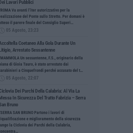
Dei Lavori Pubblici
“ROMA Va avanti l’iter autorizzativo per la
realizzazione del Ponte sullo Stretto. Per domani è
atteso il parere finale del Consiglio Superi…
05 Agosto, 23:23
Accoltella Coetaneo Alla Gola Durante Un
Litigio, Arrestato Sessantenne
“MAMMOLA Un sessantenne, F.S., originario della
piana di Gioia Tauro, è stato arrestato dai
carabinieri a Cinquefrondi perché accusato del t…
05 Agosto, 22:07
Ciclovia Dei Parchi Della Calabria: Al Via La
Messa In Sicurezza Del Tratto Fabrizia – Serra
San Bruno
“SERRA SAN BRUNO Partono i lavori di
riqualificazione e miglioramento della sicurezza
lungo la Ciclovia dei Parchi della Calabria,
concentra…