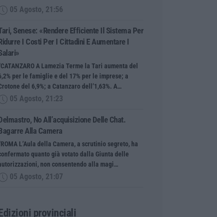
05 Agosto, 21:56
Tari, Senese: «Rendere Efficiente Il Sistema Per
Ridurre I Costi Per I Cittadini E Aumentare I
Salari»
“CATANZARO A Lamezia Terme la Tari aumenta del
6,2% per le famiglie e del 17% per le imprese; a
Crotone del 6,9%; a Catanzaro dell’1,63%. A…
05 Agosto, 21:23
Delmastro, No All’acquisizione Delle Chat.
Bagarre Alla Camera
“ROMA L’Aula della Camera, a scrutinio segreto, ha
confermato quanto già votato dalla Giunta delle
autorizzazioni, non consentendo alla magi…
05 Agosto, 21:07
Edizioni provinciali