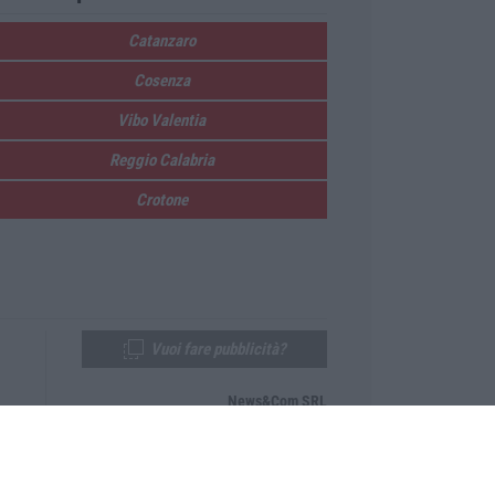
Catanzaro
Cosenza
Vibo Valentia
Reggio Calabria
Crotone
Vuoi fare pubblicità?
News&Com SRL
Telefono:
0968-53665
Email:
newsandcom@gmail.com