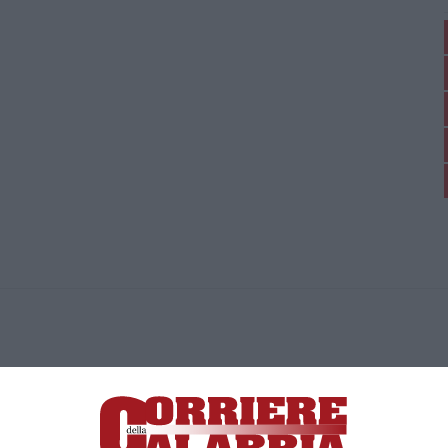
ica di News&Com S.r.l ©2012-
-2026. Tutti i diritti riservati.
ia, Lamezia Terme (CZ)
irettore responsabile Paola Militano |
Privacy