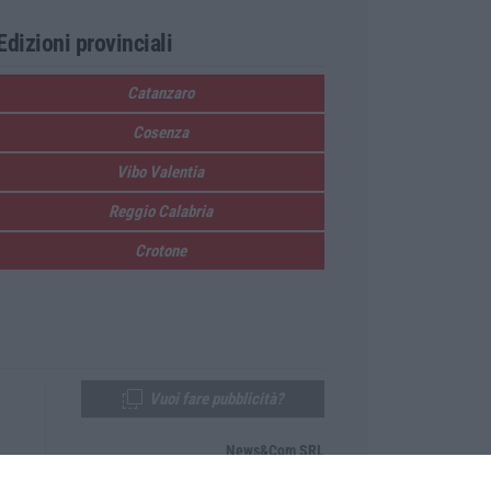
Edizioni provinciali
Catanzaro
Cosenza
Vibo Valentia
Reggio Calabria
Crotone
Vuoi fare pubblicità?
News&Com SRL