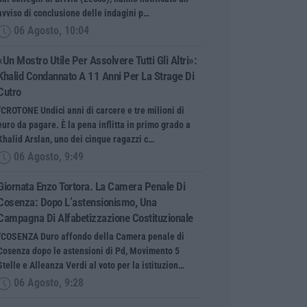
avviso di conclusione delle indagini p…
06 Agosto, 10:04
«Un Mostro Utile Per Assolvere Tutti Gli Altri»:
Khalid Condannato A 11 Anni Per La Strage Di
Cutro
“CROTONE Undici anni di carcere e tre milioni di
euro da pagare. È la pena inflitta in primo grado a
Khalid Arslan, uno dei cinque ragazzi c…
06 Agosto, 9:49
Giornata Enzo Tortora. La Camera Penale Di
Cosenza: Dopo L’astensionismo, Una
Campagna Di Alfabetizzazione Costituzionale
“COSENZA Duro affondo della Camera penale di
Cosenza dopo le astensioni di Pd, Movimento 5
Stelle e Alleanza Verdi al voto per la istituzion…
06 Agosto, 9:28