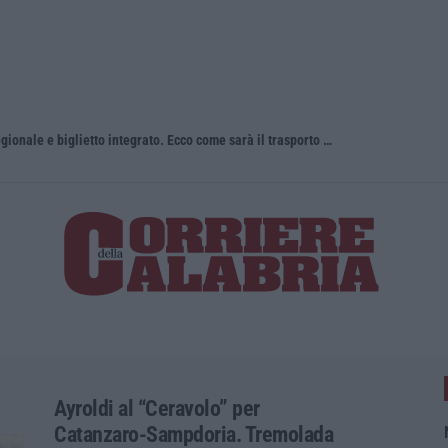
Una nuova agenzia, un unico bacino regionale e biglietto integrato. Ecco come sarà il trasporto pubblico locale in Calabria
Ayroldi al “Ceravolo” per
Catanzaro-Sampdoria. Tremolada