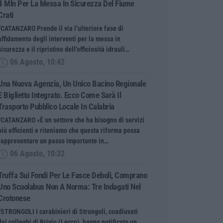
4 Mln Per La Messa In Sicurezza Del Fiume
Crati
“CATANZARO Prende il via l’ulteriore fase di
affidamento degli interventi per la messa in
sicurezza e il ripristino dell’officiosità idrauli…
06 Agosto, 10:42
Una Nuova Agenzia, Un Unico Bacino Regionale
E Biglietto Integrato. Ecco Come Sarà Il
Trasporto Pubblico Locale In Calabria
“CATANZARO «È un settore che ha bisogno di servizi
più efficienti e riteniamo che questa riforma possa
rappresentare un passo importante in…
06 Agosto, 10:32
Truffa Sui Fondi Per Le Fasce Deboli, Comprano
Uno Scuolabus Non A Norma: Tre Indagati Nel
Crotonese
“STRONGOLI I carabinieri di Strongoli, coadiuvati
dai colleghi di Brivio (Lecco), hanno notificato un