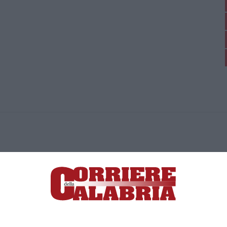
ica di News&Com S.r.l ©2012-
-2026. Tutti i diritti riservati.
ia, Lamezia Terme (CZ)
irettore responsabile Paola Militano |
Privacy