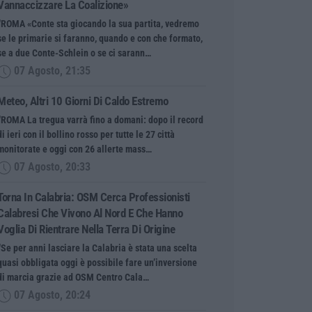
Vannaccizzare La Coalizione»
“ROMA «Conte sta giocando la sua partita, vedremo
se le primarie si faranno, quando e con che formato,
se a due Conte-Schlein o se ci sarann…
07 Agosto, 21:35
Meteo, Altri 10 Giorni Di Caldo Estremo
“ROMA La tregua varrà fino a domani: dopo il record
di ieri con il bollino rosso per tutte le 27 città
monitorate e oggi con 26 allerte mass…
07 Agosto, 20:33
Torna In Calabria: OSM Cerca Professionisti
Calabresi Che Vivono Al Nord E Che Hanno
Voglia Di Rientrare Nella Terra Di Origine
“Se per anni lasciare la Calabria è stata una scelta
quasi obbligata oggi è possibile fare un’inversione
di marcia grazie ad OSM Centro Cala…
07 Agosto, 20:24