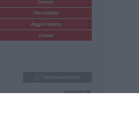
Cosenza
Vibo Valentia
Reggio Calabria
Crotone
Vuoi fare pubblicità?
News&Com SRL
Telefono:
0968-53665
Email:
newsandcom@gmail.com