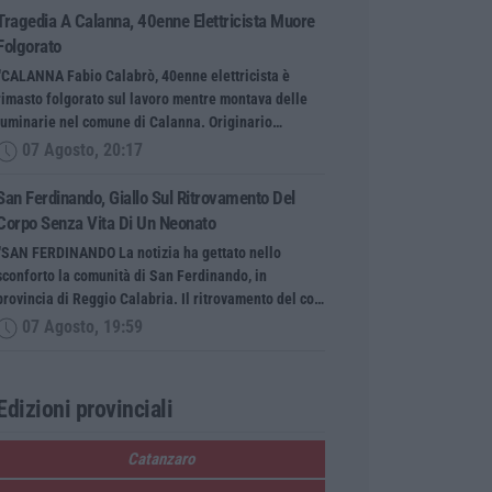
Tragedia A Calanna, 40enne Elettricista Muore
Folgorato
“CALANNA Fabio Calabrò, 40enne elettricista è
rimasto folgorato sul lavoro mentre montava delle
luminarie nel comune di Calanna. Originario…
07 Agosto, 20:17
San Ferdinando, Giallo Sul Ritrovamento Del
Corpo Senza Vita Di Un Neonato
“SAN FERDINANDO La notizia ha gettato nello
sconforto la comunità di San Ferdinando, in
provincia di Reggio Calabria. Il ritrovamento del co…
07 Agosto, 19:59
Edizioni provinciali
Catanzaro