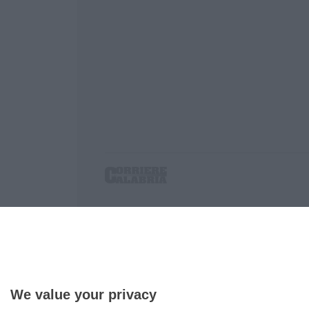
Corriere delle Calabria è una testata giornalist
P.IVA. 03199620794, Via del mare 6/G, S.Eufem
Iscrizione tribunale di Lamezia Terme 5/2011 - D
Effettua una ricerca sul Corriere delle Calabria
We value your privacy