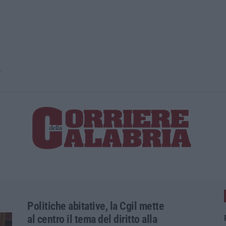
o
Politiche abitative, la Cgil mette
al centro il tema del diritto alla