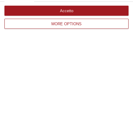
Accetto
Edizioni provinciali
MORE OPTIONS
Catanzaro
Cosenza
Vibo Valentia
Reggio Calabria
Crotone
Corriere delle Calabria è una testata giornalistica di News&Com S.r.l
©2012-
-2026. Tutti i diritti riservati.