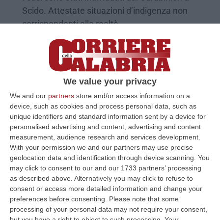
Scido. Attestate situazioni d’indigenza non
corrispondenti alla realtà
Pubblicato il: 19/10/20 – 8:40
We value your privacy
We and our
partners
store and/or access information on a
device, such as cookies and process personal data, such as
unique identifiers and standard information sent by a device for
personalised advertising and content, advertising and content
measurement, audience research and services development.
With your permission we and our partners may use precise
geolocation data and identification through device scanning. You
may click to consent to our and our 1733 partners’ processing
as described above. Alternatively you may click to refuse to
Agricoltura, in arrivo 40 milioni di euro
consent or access more detailed information and change your
COSENZA Sono in arrivo 40 milioni di euro
preferences before consenting.
Please note that some
processing of your personal data may not require your consent,
per le domande uniche in agricoltura, ma per
but you have a right to object to such processing. Your