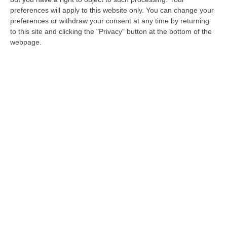
il resto bisognerà aspettare. È quanto
preferences will apply to this website only. You can change your
annuncia il governatore…
preferences or withdraw your consent at any time by returning
to this site and clicking the "Privacy" button at the bottom of the
Pubblicato il: 12/03/16 – 20:21
webpage.
ULTIME DAL CORRIERE DELLA CALABRIA
Evade Dai Domiciliari, Boss Ergastolano Torna In Carcere
“È tornato in carcere Giovanni Calasso, 61 anni, storico esponente della
Sacra Corona Unita e già condannato all’ergastolo, arrestato il 1°…
09 Agosto, 12:18
In Fiamme Nella Notte Il Capannone Di Un’azienda A
Montegiordano, Danni Da Oltre Un Milione Di Euro
“MONTEGIORDANO Un grosso incendio ha colpito questa notte un
capannone della Sassone Tartufi, azienda di Montegiordano
specializzata nella c…
09 Agosto, 11:59