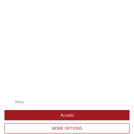
08 Agosto, 18:01
Edizioni provinciali
Catanzaro
Cosenza
Vibo Valentia
Reggio Calabria
Crotone
Rifiuto
Accetto
MORE OPTIONS