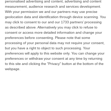
della Calabria, Fernando Pignataro, in una nota ha segnala il ritardo con
personalised advertising and content, advertising and content
il q…
measurement, audience research and services development.
With your permission we and our partners may use precise
08 Agosto, 18:25
geolocation data and identification through device scanning. You
may click to consent to our and our 1733 partners’ processing
Incidente Coinvolge Tre Auto Sull’A2, Traffico Rallentato Tra Altilia
as described above. Alternatively you may click to refuse to
Grimaldi E San Mango
consent or access more detailed information and change your
“LAMEZIA TERME A causa di un incidente che ha visto il coinvolgimento
preferences before consenting.
Please note that some
di tre veicoli, si registrano rallentamenti al traffico in direzione s…
processing of your personal data may not require your consent,
08 Agosto, 18:15
but you have a right to object to such processing. Your
preferences will apply to this website only. You can change your
Il Ssn Recupera Personale: +1,6% Secondo L’ultima Rilevazione
preferences or withdraw your consent at any time by returning
Ministeriale
to this site and clicking the "Privacy" button at the bottom of the
webpage.
“ROMA Il Servizio sanitario nazionale continua a recuperare personale
dopo gli anni di contrazione che hanno caratterizzato il decennio scor…
08 Agosto, 18:05
’Ndrangheta, Il Bigliettino Dal Carcere Per Il Controllo Dei Boschi.
«Dovevamo Rispettare Mallamace»
“CATANZARO Un piccolo foglio che arriva dal carcere e diventa, nel
racconto del collaboratore di giustizia, una sorta di lasciapassare. Rocc…