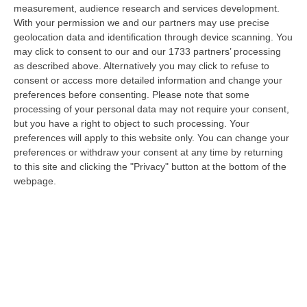
09 Agosto, 12:52
measurement, audience research and services development.
With your permission we and our partners may use precise
Evade Dai Domiciliari, Boss Ergastolano Torna In Carcere
geolocation data and identification through device scanning. You
may click to consent to our and our 1733 partners’ processing
“È tornato in carcere Giovanni Calasso, 61 anni, storico esponente della
as described above. Alternatively you may click to refuse to
Sacra Corona Unita e già condannato all’ergastolo, arrestato il 1°…
consent or access more detailed information and change your
09 Agosto, 12:18
preferences before consenting.
Please note that some
processing of your personal data may not require your consent,
In Fiamme Nella Notte Il Capannone Di Un’azienda A
but you have a right to object to such processing. Your
Montegiordano, Danni Da Oltre Un Milione Di Euro
preferences will apply to this website only. You can change your
“MONTEGIORDANO Un grosso incendio ha colpito questa notte un
preferences or withdraw your consent at any time by returning
capannone della Sassone Tartufi, azienda di Montegiordano
to this site and clicking the "Privacy" button at the bottom of the
specializzata nella c…
webpage.
09 Agosto, 11:59
È Morto Massimiliano Cencelli, Fu Ideatore Dell’omonimo
“manuale”
“ROMA E’ morto a Roma ieri pomeriggio Massimiliano Cencelli, aveva 90
anni. Funzionario della Democrazia Cristiana degli anni ’60, divenne f…
09 Agosto, 10:43