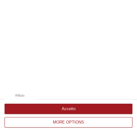
Edizioni provinciali
Catanzaro
Cosenza
Vibo Valentia
Reggio Calabria
Crotone
Rifiuto
Accetto
MORE OPTIONS
Corriere delle Calabria è una testata giornalistica di News&Com S.r.l
©2012-
-2026. Tutti i diritti riservati.