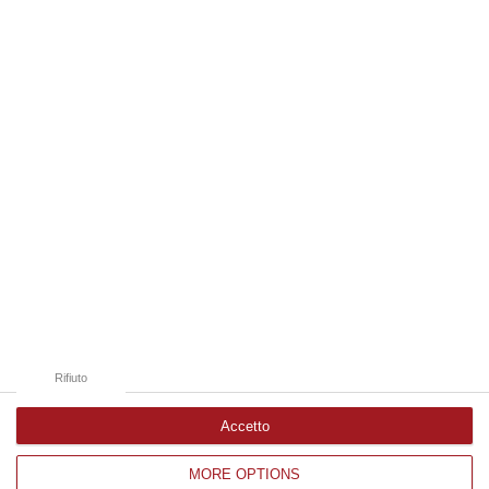
frequentemente utilizzati dai truffatori per attirare potenziali vittime…
09 Agosto, 9:32
Edizioni provinciali
Catanzaro
Cosenza
Vibo Valentia
Reggio Calabria
Crotone
Rifiuto
Accetto
MORE OPTIONS