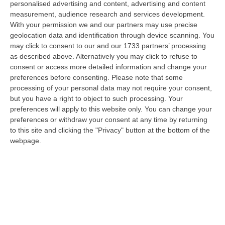
personalised advertising and content, advertising and content
“REGGIO CALABRIA Era una calda giornata, tipica dell’estate calabrese. Il
measurement, audience research and services development.
“giudice solo”, come era stato ribattezzato, Antonino Scopelliti…
With your permission we and our partners may use precise
09 Agosto, 10:31
geolocation data and identification through device scanning. You
may click to consent to our and our 1733 partners’ processing
Vinitaly A Reggio, Caligiuri: «Una Calabria Straordinaria Che
as described above. Alternatively you may click to refuse to
Merita Di Essere Rappresentata Nel Modo Giusto»
consent or access more detailed information and change your
“REGGIO CALABRIA Due giorni di vino, storia ed esposizioni delle
preferences before consenting.
Please note that some
eccellenze calabresi. Tutto in «un territorio che è meraviglioso, sul
processing of your personal data may not require your consent,
lungo…
but you have a right to object to such processing. Your
preferences will apply to this website only. You can change your
09 Agosto, 10:12
preferences or withdraw your consent at any time by returning
to this site and clicking the "Privacy" button at the bottom of the
Rissa Tra Tifosi Durante Real Polistena-Sinopolese, Emessi Due
webpage.
Daspo
“La polizia ha notificato due provvedimenti di daspo, emessi dalla
Questura di Reggio Calabria a fine luglio, nei confronti di tifosi ritenu…
09 Agosto, 9:36
Truffa Tramite False Piattaforme Di Criptovalute, Due Indagati
“Le criptovalute continuano a rappresentare uno degli strumenti più