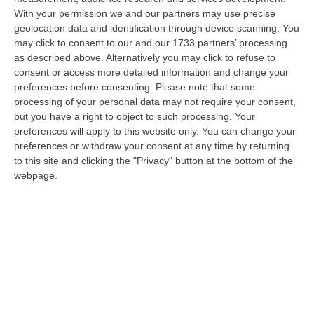
Elettricista Morto Folgorato A Calanna, Disposta L’autopsia:
With your permission we and our partners may use precise
Sequestrato Il Furgone Della Ditta
geolocation data and identification through device scanning. You
“REGGIO CALABRIA La Procura della Repubblica di Reggio Calabria ha
may click to consent to our and our 1733 partners’ processing
disposto l’autopsia sul corpo di Antonino Fabio Calabrò, l’elettricista d…
as described above. Alternatively you may click to refuse to
08 Agosto, 12:09
consent or access more detailed information and change your
preferences before consenting.
Please note that some
Cresce L’attesa Per La XXV Festa Nazionale Dello Stocco Di
processing of your personal data may not require your consent,
Cittanova
but you have a right to object to such processing. Your
preferences will apply to this website only. You can change your
“CITTANOVA E’ già iniziato il conto alla rovescia in vista della XXV Festa
preferences or withdraw your consent at any time by returning
Nazionale dello Stocco di Cittanova. Il celebre evento dell’estat…
to this site and clicking the "Privacy" button at the bottom of the
08 Agosto, 11:40
webpage.
Vinitaly A Reggio Calabria, Cisl E Fai Cisl: «Occasione Di Grande
Rilievo Per Il Territorio»
“REGGIO CALABRIA L’approdo di Vinitaly a Reggio Calabria rappresenta
un’occasione di grande rilievo per il territorio metropolitano e per l’…
08 Agosto, 11:04