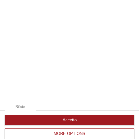
08 Agosto, 18:15
Edizioni provinciali
Catanzaro
Cosenza
Vibo Valentia
Reggio Calabria
Crotone
Rifiuto
Accetto
MORE OPTIONS