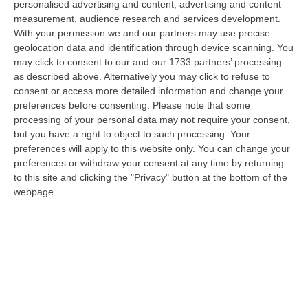
personalised advertising and content, advertising and content
08 Agosto, 19:27
measurement, audience research and services development.
With your permission we and our partners may use precise
Diamante, Ecco L’ordinanza Sul Divieto Per I 14enni In Strada
geolocation data and identification through device scanning. You
Senza Accompagnamento
may click to consent to our and our 1733 partners’ processing
“DIAMANTE (COSENZA) Tutela dei minori, contrasto ai fenomeni di
as described above. Alternatively you may click to refuse to
disagio e devianza minorile, sicurezza e decoro urbano, fruizione serena
consent or access more detailed information and change your
del…
preferences before consenting.
Please note that some
08 Agosto, 18:40
processing of your personal data may not require your consent,
but you have a right to object to such processing. Your
La Denuncia Di Si-Avs Calabria: «Bloccate In Mezzo Al Mare Oltre
preferences will apply to this website only. You can change your
preferences or withdraw your consent at any time by returning
500 Persone Dirette Al Corteo No Ponte»
to this site and clicking the "Privacy" button at the bottom of the
“LAMEZIA TERME Il segretario regionale Sinistra Italiana Avs
webpage.
della Calabria, Fernando Pignataro, in una nota ha segnala il ritardo con
il q…
08 Agosto, 18:25
Incidente Coinvolge Tre Auto Sull’A2: Due Feriti E Traffico
Rallentato Tra Altilia Grimaldi E San Mango
“LAMEZIA TERME A causa di un incidente che ha visto il coinvolgimento
di tre veicoli e il ferimento di due persone, si sono registrati oggi…