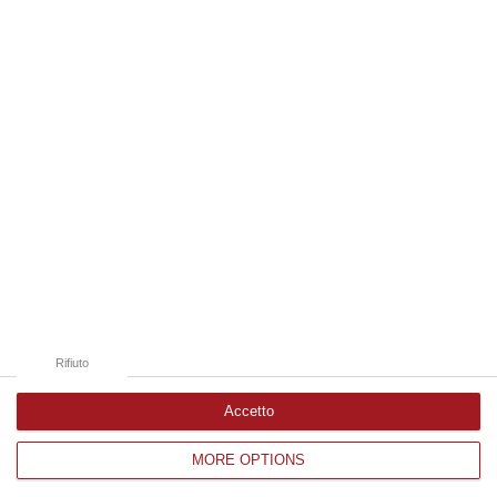
08 Agosto, 21:20
Edizioni provinciali
Catanzaro
Cosenza
Vibo Valentia
Reggio Calabria
Crotone
Rifiuto
Accetto
MORE OPTIONS
Corriere delle Calabria è una testata giornalistica di News&Com S.r.l