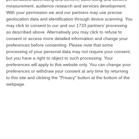
tre colpi esplosi in appena due secondi. Francesco Pagliuso non ebbe
measurement, audience research and services development.
ne…
With your permission we and our partners may use precise
09 Agosto, 7:00
geolocation data and identification through device scanning. You
may click to consent to our and our 1733 partners’ processing
All’asta Il Pallone Della “mano Di Dio” Di Maradona
as described above. Alternatively you may click to refuse to
consent or access more detailed information and change your
“ROMA Il pallone con cui Diego Maradona segnò durante la storica
preferences before consenting.
Please note that some
vittoria dell’Argentina sull’Inghilterra ai Mondiali del 1986 potrebbe
processing of your personal data may not require your consent,
esse…
but you have a right to object to such processing. Your
08 Agosto, 23:28
preferences will apply to this website only. You can change your
preferences or withdraw your consent at any time by returning
Milano, Vannacci Candida Il Generale Burgio
to this site and clicking the "Privacy" button at the bottom of the
“ROMA “La sfida delle grandi città correremo in tutte le grandi città
webpage.
Milano, Bologna, Roma e Napoli. Ci presenteremo come Futuro
nazionale…
08 Agosto, 22:19
Messina, I “No Ponte” Di Nuovo In Marcia
“MESSINA “Chiediamo che venga chiusa la società Stretto di Messina. La
liquidazione era stata già indicata dal governo Monti nel 2013, e la…