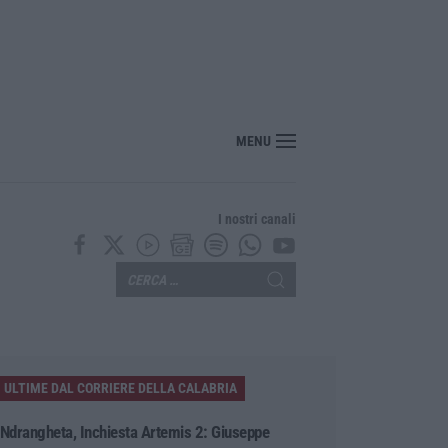
l Pollino, convalidato l’arresto del 56enne piromane
MENU
I nostri canali
ULTIME DAL CORRIERE DELLA CALABRIA
‘Ndrangheta, Inchiesta Artemis 2: Giuseppe