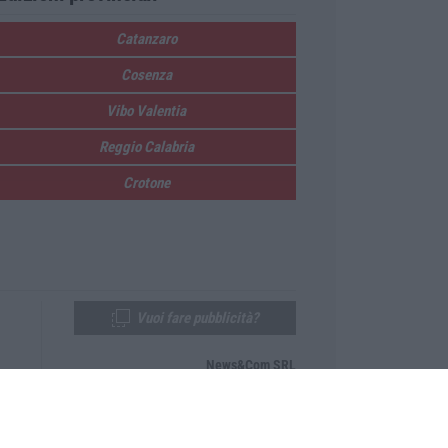
Catanzaro
Cosenza
Vibo Valentia
Reggio Calabria
Crotone
Vuoi fare pubblicità?
News&Com SRL
Telefono:
0968-53665
Email:
newsandcom@gmail.com