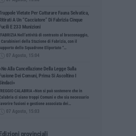
Trappole Vietate Per Catturare Fauna Selvatica,
Ritirati A Un “cacciatore” Di Fabrizia Cinque
Fucili E 233 Munizioni
“FABRIZIA Nell’attività di contrasto al bracconaggio,
i Carabinieri della Stazione di Fabrizia, con il
supporto dello Squadrone Eliportato “…
07 Agosto, 15:04
«No Alla Cancellazione Della Legge Sulla
Fusione Dei Comuni, Prima Si Ascoltino I
Sindaci»
“REGGIO CALABRIA «Non si può sostenere che in
Calabria ci siano troppi Comuni e che sia necessario
favorire fusioni e gestione associata dei…
07 Agosto, 15:03
Edizioni provinciali