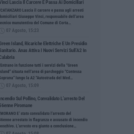
Vinci Lascia Il Carcere E Passa Ai Domiciliari
“CATANZARO Lascia il carcere e passa agli arresti
domiciliari Giuseppe Vinci, responsabile dell’area
tecnico manutentiva del Comune di Corta…
07 Agosto, 15:23
Green Island, Ricariche Elettriche E Un Presidio
Sanitario. Anas Attiva I Nuovi Servizi Sull’A2 In
Calabria
“Entrano in funzione tutti i servizi della “Green
Island” situata nell’area di parcheggio “Contessa
Soprana” lungo la A2 “Autostrada del Med…
07 Agosto, 15:09
Incendio Sul Pollino, Convalidato L’arresto Del
56enne Piromane
“MORANO E’ stato convalidato l’arresto del
56enne arrestato in flagranza e accusato di incendio
boschivo. L’arresto era giunto a conclusione…
07 Agosto, 15:08