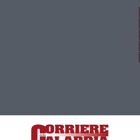
ica di News&Com S.r.l ©2012-
-2026. Tutti i diritti riservati.
ia, Lamezia Terme (CZ)
irettore responsabile Paola Militano |
Privacy