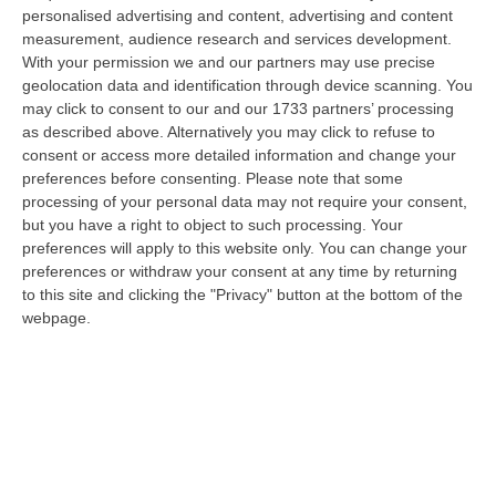
Uniti di revocare il blocco navale e le sanzioni contro l’Iran, di…
personalised advertising and content, advertising and content
measurement, audience research and services development.
08 Agosto, 19:27
With your permission we and our partners may use precise
geolocation data and identification through device scanning. You
Diamante, Ecco L’ordinanza Sul Divieto Per I 14enni In Strada
may click to consent to our and our 1733 partners’ processing
Senza Accompagnamento
as described above. Alternatively you may click to refuse to
“DIAMANTE (COSENZA) Tutela dei minori, contrasto ai fenomeni di
consent or access more detailed information and change your
disagio e devianza minorile, sicurezza e decoro urbano, fruizione serena
preferences before consenting.
Please note that some
del…
processing of your personal data may not require your consent,
08 Agosto, 18:40
but you have a right to object to such processing. Your
preferences will apply to this website only. You can change your
La Denuncia Di Si-Avs Calabria: «Bloccate In Mezzo Al Mare Oltre
preferences or withdraw your consent at any time by returning
500 Persone Dirette Al Corteo No Ponte»
to this site and clicking the "Privacy" button at the bottom of the
webpage.
“LAMEZIA TERME Il segretario regionale Sinistra Italiana Avs
della Calabria, Fernando Pignataro, in una nota ha segnala il ritardo con
il q…
08 Agosto, 18:25
Incidente Coinvolge Tre Auto Sull’A2: Due Feriti E Traffico
Rallentato Tra Altilia Grimaldi E San Mango