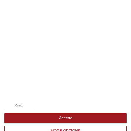
“LAMEZIA TERME A causa di un incidente che ha visto il coinvolgimento
di tre veicoli e il ferimento di due persone, si sono registrati oggi…
08 Agosto, 18:15
Edizioni provinciali
Catanzaro
Cosenza
Vibo Valentia
Reggio Calabria
Crotone
Rifiuto
Accetto
MORE OPTIONS