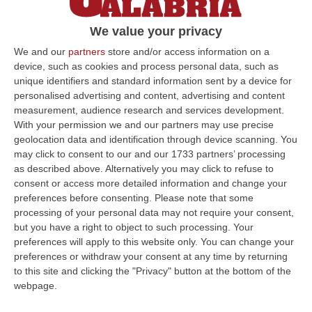
Nel Piano di fabbisogno di personale per il
We value your privacy
triennio 2020-2022 l’amministrazione ha
previsto un Istruttore Direttivo Tecnico
We and our
partners
store and/or access information on a
device, such as cookies and process personal data, such as
Agronomo e un Istruttore…
unique identifiers and standard information sent by a device for
Pubblicato il: 25/06/20 – 18:21
personalised advertising and content, advertising and content
measurement, audience research and services development.
With your permission we and our partners may use precise
geolocation data and identification through device scanning. You
ULTIME DAL CORRIERE DELLA CALABRIA
may click to consent to our and our 1733 partners’ processing
as described above. Alternatively you may click to refuse to
Meteo, Altri 10 Giorni Di Caldo Estremo
consent or access more detailed information and change your
preferences before consenting.
Please note that some
“ROMA La tregua varrà fino a domani: dopo il record di ieri con il bollino
processing of your personal data may not require your consent,
rosso per tutte le 27 città monitorate e oggi con 26 allerte mass…
but you have a right to object to such processing. Your
07 Agosto, 20:33
preferences will apply to this website only. You can change your
preferences or withdraw your consent at any time by returning
Torna In Calabria: OSM Cerca Professionisti Calabresi Che Vivono
to this site and clicking the "Privacy" button at the bottom of the
Al Nord E Che Hanno Voglia Di Rientrare Nella Terra Di Origine
webpage.
“Se per anni lasciare la Calabria è stata una scelta quasi obbligata oggi è
possibile fare un’inversione di marcia grazie ad OSM Centro Cala…