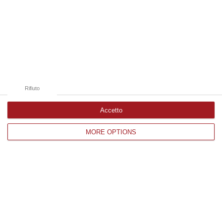
07 Agosto, 19:34
Edizioni provinciali
Catanzaro
Cosenza
Rifiuto
Vibo Valentia
Accetto
Reggio Calabria
MORE OPTIONS
Crotone
Corriere delle Calabria è una testata giornalistica di News&Com S.r.l