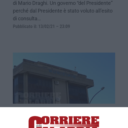
di Mario Draghi. Un governo “del Presidente”
perché dal Presidente è stato voluto all’esito
di consulta…
Pubblicato il: 13/02/21 – 23:09
Lamezia, per il rilancio Mascaro punta su
un agronomo (e non su un
europrogettista)