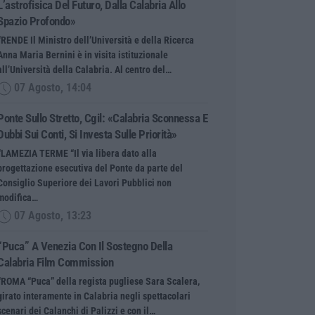
L’astrofisica Del Futuro, Dalla Calabria Allo
Spazio Profondo»
“RENDE Il Ministro dell’Università e della Ricerca
Anna Maria Bernini è in visita istituzionale
all’Università della Calabria. Al centro del…
07 Agosto, 14:04
Ponte Sullo Stretto, Cgil: «Calabria Sconnessa E
Dubbi Sui Conti, Si Investa Sulle Priorità»
“LAMEZIA TERME “Il via libera dato alla
progettazione esecutiva del Ponte da parte del
Consiglio Superiore dei Lavori Pubblici non
modifica…
07 Agosto, 13:23
“Puca” A Venezia Con Il Sostegno Della
Calabria Film Commission
“ROMA “Puca” della regista pugliese Sara Scalera,
girato interamente in Calabria negli spettacolari
scenari dei Calanchi di Palizzi e con il…