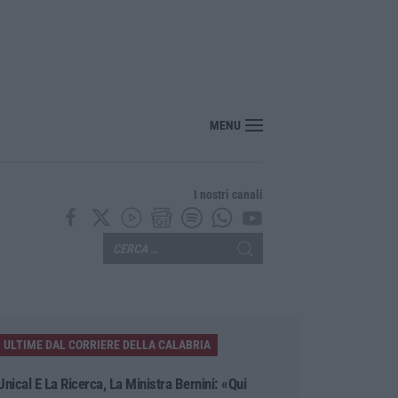
enezia con il sostegno della Calabria Film Commission
MENU
I nostri canali
ULTIME DAL CORRIERE DELLA CALABRIA
Unical E La Ricerca, La Ministra Bernini: «Qui