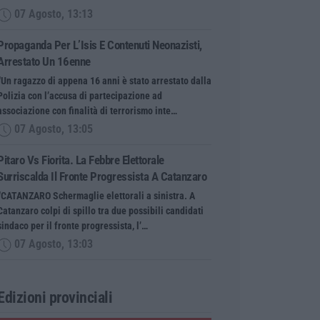
07 Agosto, 13:13
Propaganda Per L’Isis E Contenuti Neonazisti,
Arrestato Un 16enne
“Un ragazzo di appena 16 anni è stato arrestato dalla
Polizia con l’accusa di partecipazione ad
associazione con finalità di terrorismo inte…
07 Agosto, 13:05
Pitaro Vs Fiorita. La Febbre Elettorale
Surriscalda Il Fronte Progressista A Catanzaro
“CATANZARO Schermaglie elettorali a sinistra. A
Catanzaro colpi di spillo tra due possibili candidati
sindaco per il fronte progressista, l’…
07 Agosto, 13:03
Edizioni provinciali