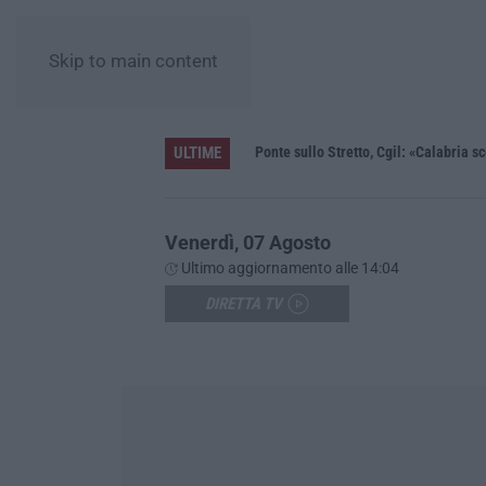
Skip to main content
ULTIME
Unical e la ricerca, la ministra Bernini: «Qui l’astrofisica del futuro, dalla Calabria allo spazio profondo»
Ponte sullo Stretto, Cgil: «Calabria sc
Venerdì, 07 Agosto
Ultimo aggiornamento alle 14:04
DIRETTA TV