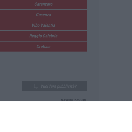
Catanzaro
Cosenza
Vibo Valentia
Reggio Calabria
Crotone
Vuoi fare pubblicità?
News&Com SRL
Telefono:
0968-53665
Email:
newsandcom@gmail.com