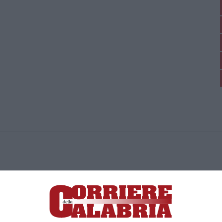
ica di News&Com S.r.l ©2012-
-2026. Tutti i diritti riservati.
ia, Lamezia Terme (CZ)
irettore responsabile Paola Militano |
Privacy