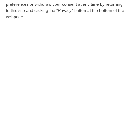
preferences or withdraw your consent at any time by returning
COSENZA Gregorio Paltrinieri, medaglia d’oro
to this site and clicking the "Privacy" button at the bottom of the
olimpica nei 1500 stile libero conquistata
webpage.
nell’estate scorsa a Rio de Janeiro, sarà a
Cosenza il 20 dic…
Pubblicato il: 16/12/16 – 8:42
Giuseppe Zeno e l'orgoglio di essere un
po' calabrese