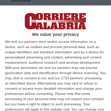
CATANZARO È pari a 170 mila 835 euro, in
netta crescita rispetto allo scorso anno, la
somma raccolta in Calabria attraverso Bnl
per sostenere Teletho…
We value your privacy
Pubblicato il: 18/12/16 – 19:47
We and our
partners
store and/or access information on a
device, such as cookies and process personal data, such as
unique identifiers and standard information sent by a device for
personalised advertising and content, advertising and content
measurement, audience research and services development.
With your permission we and our partners may use precise
geolocation data and identification through device scanning. You
may click to consent to our and our 1733 partners’ processing
as described above. Alternatively you may click to refuse to
consent or access more detailed information and change your
preferences before consenting.
Please note that some
processing of your personal data may not require your consent,
but you have a right to object to such processing. Your
Nuoto, l’olimpionico Paltrinieri a Cosenza
preferences will apply to this website only. You can change your