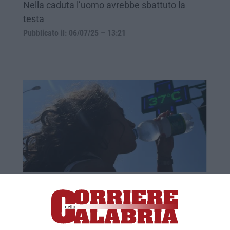
Nella caduta l’uomo avrebbe sbattuto la
testa
Pubblicato il: 06/07/25 – 13:21
Settimana di fuoco con la prima ondata di
caldo dell’estate
Attesi picchi di 36-37°C in Toscana, Lazio,
Molise, Basilicata e Calabria, 40 in Puglia,