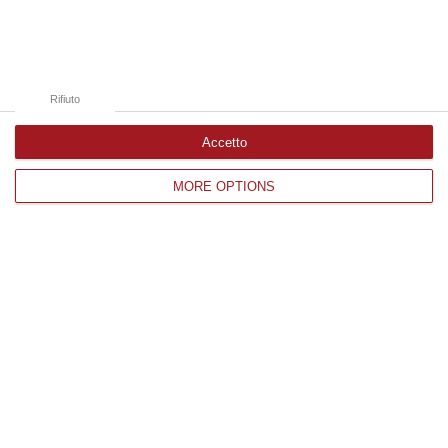
Catanzaro
Cosenza
Vibo Valentia
Rifiuto
Reggio Calabria
Accetto
Crotone
MORE OPTIONS
Corriere delle Calabria è una testata giornalistica di News&Com S.r.l
©2012-
-2026. Tutti i diritti riservati.
P.IVA. 03199620794, Via del mare 6/G, S.Eufemia, Lamezia Terme
(CZ)
Iscrizione tribunale di Lamezia Terme 5/2011 - Direttore