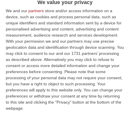
We value your privacy
Sicilia e Sardegna
We and our
partners
store and/or access information on a
Pubblicato il: 09/06/25 – 8:55
device, such as cookies and process personal data, such as
unique identifiers and standard information sent by a device for
personalised advertising and content, advertising and content
measurement, audience research and services development.
ULTIME DAL CORRIERE DELLA CALABRIA
With your permission we and our partners may use precise
geolocation data and identification through device scanning. You
Ponte, In Arrivo Il Parere Finale Del Consiglio Dei Lavori Pubblici
may click to consent to our and our 1731 partners’ processing
“ROMA Va avanti l’iter autorizzativo per la realizzazione del Ponte sullo
as described above. Alternatively you may click to refuse to
Stretto. Per domani è atteso il parere finale del Consiglio Superi…
consent or access more detailed information and change your
preferences before consenting.
Please note that some
05 Agosto, 23:23
processing of your personal data may not require your consent,
but you have a right to object to such processing. Your
Accoltella Coetaneo Alla Gola Durante Un Litigio, Arrestato
preferences will apply to this website only. You can change your
Sessantenne
preferences or withdraw your consent at any time by returning
“MAMMOLA Un sessantenne, F.S., originario della piana di Gioia Tauro, è
to this site and clicking the "Privacy" button at the bottom of the
stato arrestato dai carabinieri a Cinquefrondi perché accusato del t…
webpage.
05 Agosto, 22:07
Ciclovia Dei Parchi Della Calabria: Al Via La Messa In Sicurezza