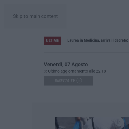
Skip to main content
ULTIME
Sistema bibliotecario vibonese, la dura replica di Soriano e Romeo: «Il fallimento è di chi ha staccato la spina»
Laurea in Medicina, arriva il decreto:
Venerdì, 07 Agosto
Ultimo aggiornamento alle 22:18
DIRETTA TV