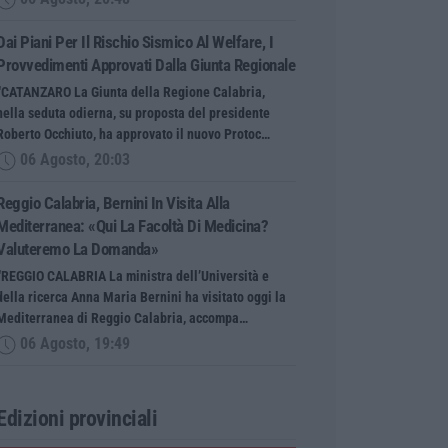
Dai Piani Per Il Rischio Sismico Al Welfare, I
Provvedimenti Approvati Dalla Giunta Regionale
“CATANZARO La Giunta della Regione Calabria,
nella seduta odierna, su proposta del presidente
Roberto Occhiuto, ha approvato il nuovo Protoc…
06 Agosto, 20:03
Reggio Calabria, Bernini In Visita Alla
Mediterranea: «Qui La Facoltà Di Medicina?
Valuteremo La Domanda»
“REGGIO CALABRIA La ministra dell’Università e
della ricerca Anna Maria Bernini ha visitato oggi la
Mediterranea di Reggio Calabria, accompa…
06 Agosto, 19:49
Edizioni provinciali