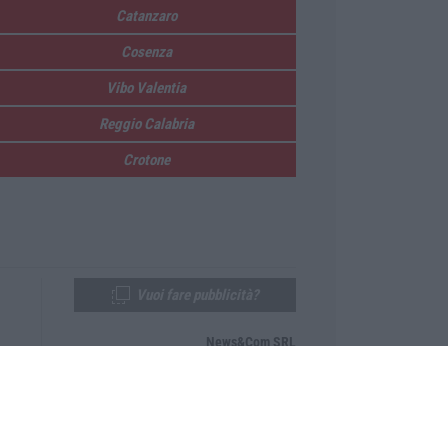
Catanzaro
Cosenza
Vibo Valentia
Reggio Calabria
Crotone
Vuoi fare pubblicità?
News&Com SRL
Telefono:
0968-53665
Email:
newsandcom@gmail.com