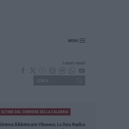
“America Journals” celebra lo stilista Anton Giulio Grande
MENU
I nostri canali
ULTIME DAL CORRIERE DELLA CALABRIA
Sistema Bibliotecario Vibonese, La Dura Replica