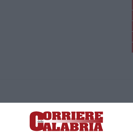
ica di News&Com S.r.l ©2012-
-2026. Tutti i diritti riservati.
ia, Lamezia Terme (CZ)
irettore responsabile Paola Militano |
Privacy