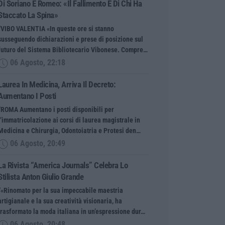
Di Soriano E Romeo: «Il Fallimento È Di Chi Ha
Staccato La Spina»
“VIBO VALENTIA «In queste ore si stanno
susseguendo dichiarazioni e prese di posizione sul
futuro del Sistema Bibliotecario Vibonese. Compre…
06 Agosto, 22:18
Laurea In Medicina, Arriva Il Decreto:
Aumentano I Posti
“ROMA Aumentano i posti disponibili per
l’immatricolazione ai corsi di laurea magistrale in
Medicina e Chirurgia, Odontoiatria e Protesi den…
06 Agosto, 20:49
La Rivista “America Journals” Celebra Lo
Stilista Anton Giulio Grande
“«Rinomato per la sua impeccabile maestria
artigianale e la sua creatività visionaria, ha
trasformato la moda italiana in un’espressione dur…
06 Agosto, 20:48