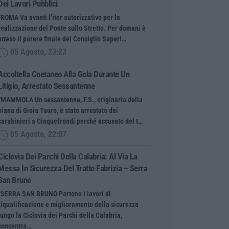
Dei Lavori Pubblici
“ROMA Va avanti l’iter autorizzativo per la
realizzazione del Ponte sullo Stretto. Per domani è
atteso il parere finale del Consiglio Superi…
05 Agosto, 23:23
Accoltella Coetaneo Alla Gola Durante Un
Litigio, Arrestato Sessantenne
“MAMMOLA Un sessantenne, F.S., originario della
piana di Gioia Tauro, è stato arrestato dai
carabinieri a Cinquefrondi perché accusato del t…
05 Agosto, 22:07
Ciclovia Dei Parchi Della Calabria: Al Via La
Messa In Sicurezza Del Tratto Fabrizia – Serra
San Bruno
“SERRA SAN BRUNO Partono i lavori di
riqualificazione e miglioramento della sicurezza
lungo la Ciclovia dei Parchi della Calabria,
concentra…