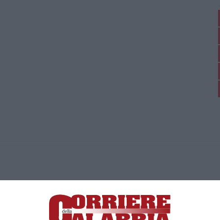
ica di News&Com S.r.l ©2012-
-2026. Tutti i diritti riservati.
ia, Lamezia Terme (CZ)
irettore responsabile Paola Militano |
Privacy