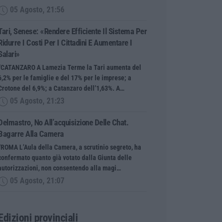
05 Agosto, 21:56
Tari, Senese: «Rendere Efficiente Il Sistema Per
Ridurre I Costi Per I Cittadini E Aumentare I
Salari»
“CATANZARO A Lamezia Terme la Tari aumenta del
6,2% per le famiglie e del 17% per le imprese; a
Crotone del 6,9%; a Catanzaro dell’1,63%. A…
05 Agosto, 21:23
Delmastro, No All’acquisizione Delle Chat.
Bagarre Alla Camera
“ROMA L’Aula della Camera, a scrutinio segreto, ha
confermato quanto già votato dalla Giunta delle
autorizzazioni, non consentendo alla magi…
05 Agosto, 21:07
Edizioni provinciali