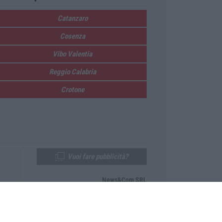
Catanzaro
Cosenza
Vibo Valentia
Reggio Calabria
Crotone
Vuoi fare pubblicità?
News&Com SRL
Telefono:
0968-53665
Email:
newsandcom@gmail.com