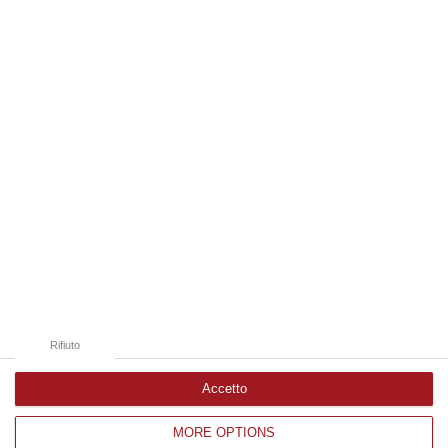
e in formato fisico Whisky, il nuovo album dei Duettango, Filippo…
07 Agosto, 16:39
Edizioni provinciali
Catanzaro
Cosenza
Vibo Valentia
Reggio Calabria
Crotone
Rifiuto
Accetto
MORE OPTIONS