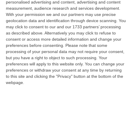
personalised advertising and content, advertising and content
sono stati fermati dai Carabinieri della compagnia di Cervia-Mi…
measurement, audience research and services development.
07 Agosto, 17:43
With your permission we and our partners may use precise
geolocation data and identification through device scanning. You
«La Regione Decide Dove Si Sopravvive A Un Infarto Guardando Il
may click to consent to our and our 1733 partners’ processing
Colore Dei Sindaci. Pronti Gli Esposti In Procura»
as described above. Alternatively you may click to refuse to
“LAMEZIA TERME La delibera di Giunta regionale numero 400 del 21
consent or access more detailed information and change your
luglio 2026 è l’atto più grave prodotto da questa amministrazione
preferences before consenting.
Please note that some
Occhiuto…
processing of your personal data may not require your consent,
but you have a right to object to such processing. Your
07 Agosto, 17:05
preferences will apply to this website only. You can change your
preferences or withdraw your consent at any time by returning
Gestione Sanitaria Accentrata, La Giunta Regionale Approva Il
to this site and clicking the "Privacy" button at the bottom of the
Bilancio: Utile D’esercizio Di Oltre 240 Milioni
webpage.
“CATANZARO Su proposta del presidente Roberto Occhiuto, la Giunta
della Regione Calabria ha approvato il bilancio di esercizio 2025 della
Ge…
07 Agosto, 16:54
Whisky, Il Nuovo Viaggio Sonoro Dei Duettango È Disponibile Ora
“COSENZA È disponibile da oggi su tutte le principali piattaforme digitali