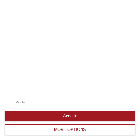
08 Agosto, 10:53
Edizioni provinciali
Catanzaro
Cosenza
Vibo Valentia
Reggio Calabria
Crotone
Rifiuto
Accetto
MORE OPTIONS
Corriere delle Calabria è una testata giornalistica di News&Com S.r.l