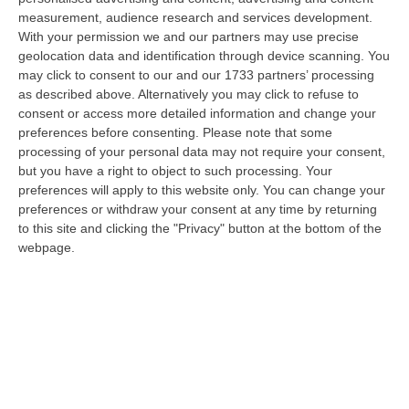
08 Agosto, 11:40
measurement, audience research and services development.
With your permission we and our partners may use precise
Vinitaly A Reggio Calabria, Cisl E Fai Cisl: «Occasione Di Grande
geolocation data and identification through device scanning. You
Rilievo Per Il Territorio»
may click to consent to our and our 1733 partners’ processing
“REGGIO CALABRIA L’approdo di Vinitaly a Reggio Calabria rappresenta
as described above. Alternatively you may click to refuse to
un’occasione di grande rilievo per il territorio metropolitano e per l’…
consent or access more detailed information and change your
preferences before consenting.
Please note that some
08 Agosto, 11:04
processing of your personal data may not require your consent,
but you have a right to object to such processing. Your
Università, Il Mur Aumenta Le Risorse Per Gli Atenei Della
preferences will apply to this website only. You can change your
Calabria. Assegnati 199 Milioni Di Euro
preferences or withdraw your consent at any time by returning
“ROMA Aumentano le risorse al sistema universitario calabrese. Il
to this site and clicking the "Privacy" button at the bottom of the
Ministro dell’Università e della Ricerca, Anna Maria Bernini, ha firmato
webpage.
i…
08 Agosto, 10:58
Occhiuto: «Marcinelle Tra Le Pagine Più Dolorose Della Storia
Italiana»
“«L’8 agosto 1956 rimane una delle pagine più dolorose della storia
dell’emigrazione italiana. A Marcinelle, in Belgio, 262 minatori persero…