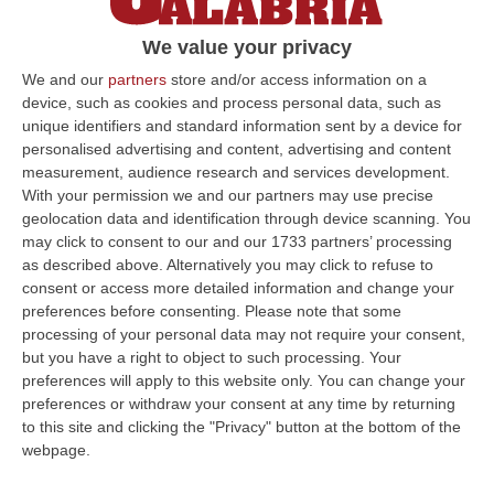
alla stazione di Torino Porta Susa, svolti i
We value your privacy
consueti controlli da parte delle forze
We and our
partners
store and/or access information on a
dell’ordine
device, such as cookies and process personal data, such as
Pubblicato il: 18/12/20 – 11:44
unique identifiers and standard information sent by a device for
personalised advertising and content, advertising and content
measurement, audience research and services development.
With your permission we and our partners may use precise
ULTIME DAL CORRIERE DELLA CALABRIA
geolocation data and identification through device scanning. You
may click to consent to our and our 1733 partners’ processing
Sistema Bibliotecario Vibonese, La Dura Replica Di Soriano E
as described above. Alternatively you may click to refuse to
Romeo: «Il Fallimento È Di Chi Ha Staccato La Spina»
consent or access more detailed information and change your
“VIBO VALENTIA «In queste ore si stanno susseguendo dichiarazioni e
preferences before consenting.
Please note that some
prese di posizione sul futuro del Sistema Bibliotecario Vibonese.
processing of your personal data may not require your consent,
Compre…
but you have a right to object to such processing. Your
preferences will apply to this website only. You can change your
06 Agosto, 22:18
preferences or withdraw your consent at any time by returning
to this site and clicking the "Privacy" button at the bottom of the
Laurea In Medicina, Arriva Il Decreto: Aumentano I Posti
webpage.
“ROMA Aumentano i posti disponibili per l’immatricolazione ai corsi di
laurea magistrale in Medicina e Chirurgia, Odontoiatria e Protesi den…