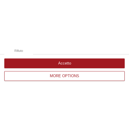
06 Agosto, 19:49
Edizioni provinciali
Catanzaro
Cosenza
Rifiuto
Vibo Valentia
Accetto
Reggio Calabria
MORE OPTIONS
Crotone
Corriere delle Calabria è una testata giornalistica di News&Com S.r.l