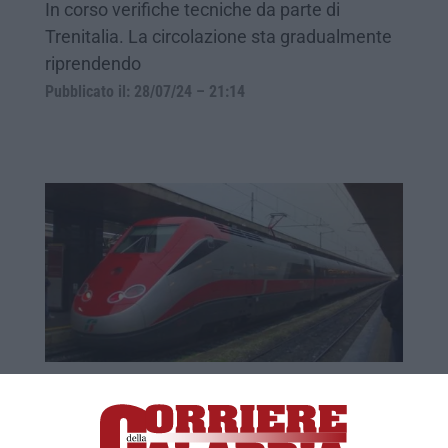
In corso verifiche tecniche da parte di
Trenitalia. La circolazione sta gradualmente
riprendendo
Pubblicato il: 28/07/24 – 21:14
Festività e rientri, semivuoto il
Frecciarossa per Reggio Calabria
Poche decine di passeggeri questa mattina