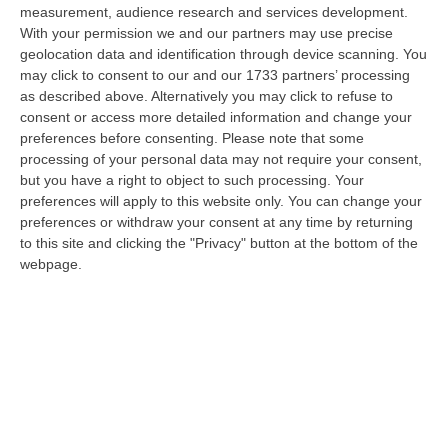
09 Agosto, 20:31
measurement, audience research and services development.
With your permission we and our partners may use precise
Lavori Al Calopinace, Pititto (Cgil): «Il Caldo Non Ha Colore
geolocation data and identification through device scanning. You
Politico, Le Regole Valgono Per Tutti Anche Per Il Sindaco»
may click to consent to our and our 1733 partners’ processing
as described above. Alternatively you may click to refuse to
“REGGIO CALABRIA “In Calabria, di fronte alle temperature estreme e ai
consent or access more detailed information and change your
rischi connessi allo stress termico, è stata adottata – ricorda il Se…
preferences before consenting.
Please note that some
09 Agosto, 20:12
processing of your personal data may not require your consent,
but you have a right to object to such processing. Your
Un’altra Settimana Di Caldo, Sarà Un Ferragosto A 40 Gradi
preferences will apply to this website only. You can change your
“ROMA Breve tregua temporalesca, poi caldo intenso per la settimana di
preferences or withdraw your consent at any time by returning
Ferragosto, quando si raggiungeranno i 38-39 gradi in diverse città…
to this site and clicking the "Privacy" button at the bottom of the
09 Agosto, 19:25
webpage.
Se Il Turismo Delle Radici È Anche Musica: L’11 A San Lucido La
Performance “La Leggenda Di Cilla E I Racconti Del Mare”
“SAN LUCIDO La performance de “La leggenda di Cilla e I racconti del
mare”, l’opera composta dal maestro Maurizio Dones incentrata sulla
cel…
09 Agosto, 19:00