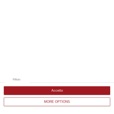
Edizioni provinciali
Catanzaro
Cosenza
Vibo Valentia
Reggio Calabria
Crotone
Rifiuto
Accetto
MORE OPTIONS
Corriere delle Calabria è una testata giornalistica di News&Com S.r.l
©2012-
-2026. Tutti i diritti riservati.