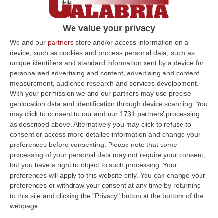
torrente Piazza nel centro di Lamezia»
«Piante, rovi, canne ed erbacce continuano
We value your privacy
ad oscurare completamente la visuale del
We and our
partners
store and/or access information on a
letto del torrente»
device, such as cookies and process personal data, such as
Pubblicato il: 02/02/24 – 16:25
unique identifiers and standard information sent by a device for
personalised advertising and content, advertising and content
measurement, audience research and services development.
With your permission we and our partners may use precise
ULTIME DAL CORRIERE DELLA CALABRIA
geolocation data and identification through device scanning. You
may click to consent to our and our 1731 partners’ processing
Giornata Enzo Tortora. La Camera Penale Di Cosenza: Dopo
as described above. Alternatively you may click to refuse to
consent or access more detailed information and change your
L’astensionismo, Una Campagna Di Alfabetizzazione
preferences before consenting.
Please note that some
Costituzionale
processing of your personal data may not require your consent,
“COSENZA Duro affondo della Camera penale di Cosenza dopo le
but you have a right to object to such processing. Your
astensioni di Pd, Movimento 5 Stelle e Alleanza Verdi al voto per la
preferences will apply to this website only. You can change your
istituzion…
preferences or withdraw your consent at any time by returning
06 Agosto, 9:28
to this site and clicking the "Privacy" button at the bottom of the
webpage.
Pretende Soldi Per La Droga E Devasta Casa: Arrestato 44enne A