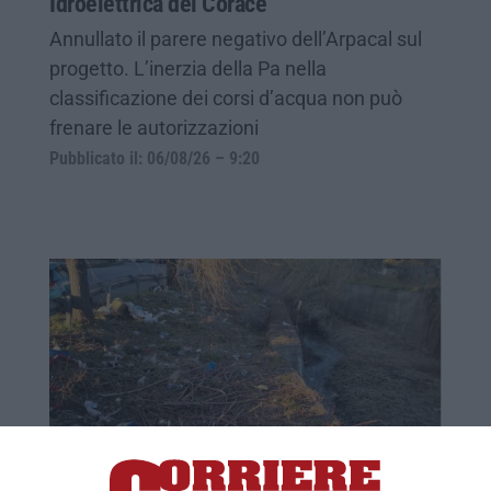
Idroelettrica del Corace
Annullato il parere negativo dell’Arpacal sul
progetto. L’inerzia della Pa nella
classificazione dei corsi d’acqua non può
frenare le autorizzazioni
Pubblicato il: 06/08/26 – 9:20
«Degrado assoluto lungo l’alveo del