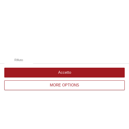
“«Sono 171 le nuove unità di personale della Polizia di Stato destinate
alla Calabria nell’ambito del piano assegnazioni del Dipartimento de…
06 Agosto, 8:56
Edizioni provinciali
Catanzaro
Rifiuto
Cosenza
Vibo Valentia
Accetto
Reggio Calabria
MORE OPTIONS
Crotone