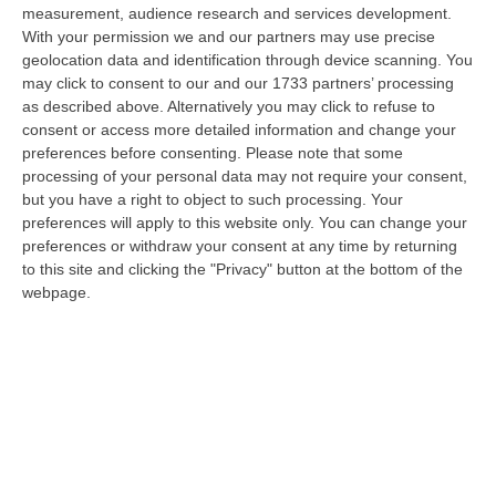
09 Agosto, 20:31
measurement, audience research and services development.
With your permission we and our partners may use precise
Lavori Al Calopinace, Pititto (Cgil): «Il Caldo Non Ha Colore
geolocation data and identification through device scanning. You
Politico, Le Regole Valgono Per Tutti Anche Per Il Sindaco»
may click to consent to our and our 1733 partners’ processing
as described above. Alternatively you may click to refuse to
“REGGIO CALABRIA “In Calabria, di fronte alle temperature estreme e ai
consent or access more detailed information and change your
rischi connessi allo stress termico, è stata adottata – ricorda il Se…
preferences before consenting.
Please note that some
09 Agosto, 20:12
processing of your personal data may not require your consent,
but you have a right to object to such processing. Your
Un’altra Settimana Di Caldo, Sarà Un Ferragosto A 40 Gradi
preferences will apply to this website only. You can change your
“ROMA Breve tregua temporalesca, poi caldo intenso per la settimana di
preferences or withdraw your consent at any time by returning
Ferragosto, quando si raggiungeranno i 38-39 gradi in diverse città…
to this site and clicking the "Privacy" button at the bottom of the
09 Agosto, 19:25
webpage.
Se Il Turismo Delle Radici È Anche Musica: L’11 A San Lucido La
Performance “La Leggenda Di Cilla E I Racconti Del Mare”
“SAN LUCIDO La performance de “La leggenda di Cilla e I racconti del
mare”, l’opera composta dal maestro Maurizio Dones incentrata sulla
cel…
09 Agosto, 19:00