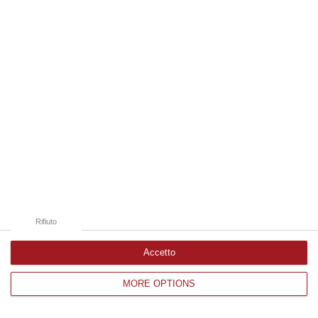
Edizioni provinciali
Catanzaro
Cosenza
Vibo Valentia
Reggio Calabria
Crotone
Rifiuto
Accetto
MORE OPTIONS
Corriere delle Calabria è una testata giornalistica di News&Com S.r.l
©2012-
-2026. Tutti i diritti riservati.