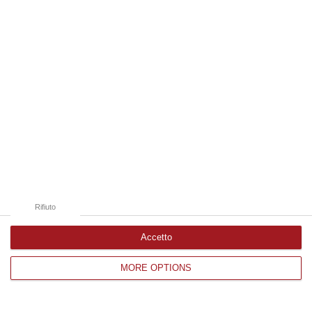
Edizioni provinciali
Catanzaro
Cosenza
Vibo Valentia
Reggio Calabria
Crotone
Rifiuto
Accetto
MORE OPTIONS
Corriere delle Calabria è una testata giornalistica di News&Com S.r.l
©2012-
-2026. Tutti i diritti riservati.
P.IVA. 03199620794, Via del mare 6/G, S.Eufemia, Lamezia Terme