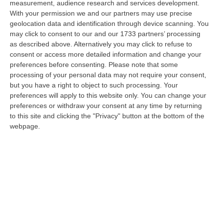
measurement, audience research and services development.
07 Agosto, 22:35
With your permission we and our partners may use precise
geolocation data and identification through device scanning. You
Basilica Dell’Immacolata Concezione Di Catanzaro, Ferro:
may click to consent to our and our 1733 partners’ processing
«finanziamento Da 800 Milioni Di Euro»
as described above. Alternatively you may click to refuse to
“CATANZARO «Con un importante finanziamento di 800 mila euro, si potrà
consent or access more detailed information and change your
dare avvio agli attesi lavori di ristrutturazione della Basilica dell…
preferences before consenting.
Please note that some
07 Agosto, 22:02
processing of your personal data may not require your consent,
but you have a right to object to such processing. Your
Renzi: «Conte? Sarebbe Delittuoso Vannaccizzare La Coalizione»
preferences will apply to this website only. You can change your
preferences or withdraw your consent at any time by returning
“ROMA «Conte sta giocando la sua partita, vedremo se le primarie si
to this site and clicking the "Privacy" button at the bottom of the
faranno, quando e con che formato, se a due Conte-Schlein o se ci
webpage.
sarann…
07 Agosto, 21:35
Meteo, Altri 10 Giorni Di Caldo Estremo
“ROMA La tregua varrà fino a domani: dopo il record di ieri con il bollino
rosso per tutte le 27 città monitorate e oggi con 26 allerte mass…
07 Agosto, 20:33