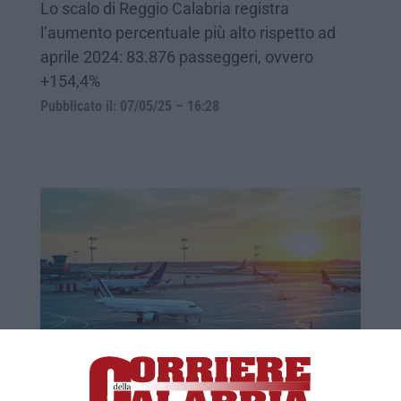
Lo scalo di Reggio Calabria registra
l’aumento percentuale più alto rispetto ad
aprile 2024: 83.876 passeggeri, ovvero
+154,4%
Pubblicato il: 07/05/25 – 16:28
Aeroporti calabresi, crescono i passeggeri
nel primo trimestre (+38%). Boom del