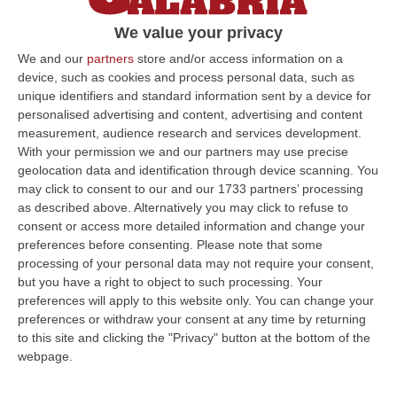
traffico internazionale (+170%)
We value your privacy
Solo a marzo transitati quasi 300 mila
We and our
partners
store and/or access information on a
passeggeri. Cresce ancora Reggio, in salita i
device, such as cookies and process personal data, such as
dati anche di Lamezia e Crotone
unique identifiers and standard information sent by a device for
Pubblicato il: 08/04/25 – 10:41
personalised advertising and content, advertising and content
measurement, audience research and services development.
With your permission we and our partners may use precise
geolocation data and identification through device scanning. You
ULTIME DAL CORRIERE DELLA CALABRIA
may click to consent to our and our 1733 partners’ processing
as described above. Alternatively you may click to refuse to
All’asta Il Pallone Della “mano Di Dio” Di Maradona
consent or access more detailed information and change your
preferences before consenting.
Please note that some
“ROMA Il pallone con cui Diego Maradona segnò durante la storica
processing of your personal data may not require your consent,
vittoria dell’Argentina sull’Inghilterra ai Mondiali del 1986 potrebbe
but you have a right to object to such processing. Your
esse…
preferences will apply to this website only. You can change your
08 Agosto, 23:28
preferences or withdraw your consent at any time by returning
to this site and clicking the "Privacy" button at the bottom of the
Milano, Vannacci Candida Il Generale Burgio
webpage.
“ROMA “La sfida delle grandi città correremo in tutte le grandi città
Milano, Bologna, Roma e Napoli. Ci presenteremo come Futuro