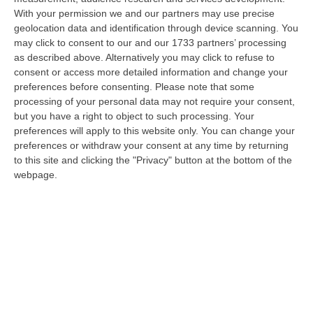
Elettricista Morto Folgorato A Calanna, Disposta L’autopsia:
With your permission we and our partners may use precise
Sequestrato Il Furgone Della Ditta
geolocation data and identification through device scanning. You
“REGGIO CALABRIA La Procura della Repubblica di Reggio Calabria ha
may click to consent to our and our 1733 partners’ processing
disposto l’autopsia sul corpo di Antonino Fabio Calabrò, l’elettricista d…
as described above. Alternatively you may click to refuse to
08 Agosto, 12:09
consent or access more detailed information and change your
preferences before consenting.
Please note that some
Cresce L’attesa Per La XXV Festa Nazionale Dello Stocco Di
processing of your personal data may not require your consent,
Cittanova
but you have a right to object to such processing. Your
preferences will apply to this website only. You can change your
“CITTANOVA E’ già iniziato il conto alla rovescia in vista della XXV Festa
preferences or withdraw your consent at any time by returning
Nazionale dello Stocco di Cittanova. Il celebre evento dell’estat…
to this site and clicking the "Privacy" button at the bottom of the
08 Agosto, 11:40
webpage.
Vinitaly A Reggio Calabria, Cisl E Fai Cisl: «Occasione Di Grande
Rilievo Per Il Territorio»
“REGGIO CALABRIA L’approdo di Vinitaly a Reggio Calabria rappresenta
un’occasione di grande rilievo per il territorio metropolitano e per l’…
08 Agosto, 11:04