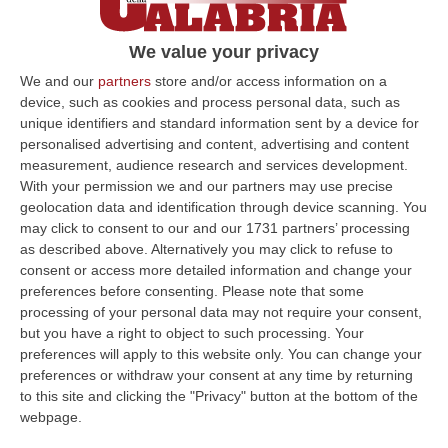
Mottarone
Serena Cosentino viveva a Verbania dove
We value your privacy
era borsista al Cnr. Il fidanzato iraniano,
We and our
partners
store and/or access information on a
residente a Diamante, studiava a Roma
device, such as cookies and process personal data, such as
unique identifiers and standard information sent by a device for
Pubblicato il: 23/05/21 – 20:37
personalised advertising and content, advertising and content
measurement, audience research and services development.
With your permission we and our partners may use precise
geolocation data and identification through device scanning. You
ULTIME DAL CORRIERE DELLA CALABRIA
may click to consent to our and our 1731 partners’ processing
as described above. Alternatively you may click to refuse to
Destagionalizzazione, Occhiuto: «La Vera Sfida È Una Calabria
consent or access more detailed information and change your
Attrattiva Tutto L’anno»
preferences before consenting.
Please note that some
“FALERNA Sono incoraggianti i dati contenuti nell’Anteprima dello studio
processing of your personal data may not require your consent,
“L’impatto delle politiche e degli investimenti in Destination Mark…
but you have a right to object to such processing. Your
06 Agosto, 13:17
preferences will apply to this website only. You can change your
preferences or withdraw your consent at any time by returning
Un Museo Senza Barriere: Il MArRC Si Rinnova Nel Segno
to this site and clicking the "Privacy" button at the bottom of the
webpage.
Dell’accessibilità E Dell’inclusione
“REGGIO CALABRIA Nuovi spazi dedicati alla sosta e contenuti