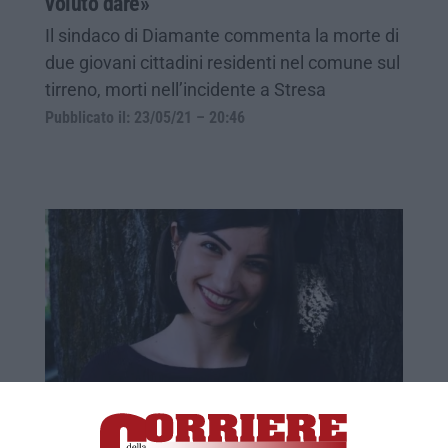
voluto dare»
Il sindaco di Diamante commenta la morte di
due giovani cittadini residenti nel comune sul
tirreno, morti nell’incidente a Stresa
Pubblicato il: 23/05/21 – 20:46
Serena e Hesam, chi erano i calabresi
morti nella tragedia sulla funivia del