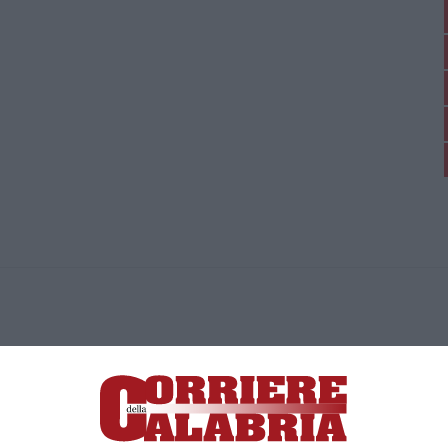
ica di News&Com S.r.l ©2012-
-2026. Tutti i diritti riservati.
ia, Lamezia Terme (CZ)
irettore responsabile Paola Militano |
Privacy