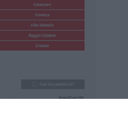
Catanzaro
Cosenza
Vibo Valentia
Reggio Calabria
Crotone
Vuoi fare pubblicità?
News&Com SRL
Telefono:
0968-53665
Email:
newsandcom@gmail.com