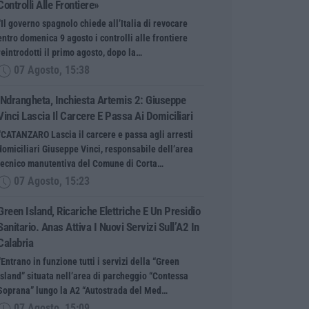
Controlli Alle Frontiere»
“Il governo spagnolo chiede all’Italia di revocare
entro domenica 9 agosto i controlli alle frontiere
reintrodotti il primo agosto, dopo la…
07 Agosto, 15:38
‘Ndrangheta, Inchiesta Artemis 2: Giuseppe
Vinci Lascia Il Carcere E Passa Ai Domiciliari
“CATANZARO Lascia il carcere e passa agli arresti
domiciliari Giuseppe Vinci, responsabile dell’area
tecnico manutentiva del Comune di Corta…
07 Agosto, 15:23
Green Island, Ricariche Elettriche E Un Presidio
Sanitario. Anas Attiva I Nuovi Servizi Sull’A2 In
Calabria
“Entrano in funzione tutti i servizi della “Green
Island” situata nell’area di parcheggio “Contessa
Soprana” lungo la A2 “Autostrada del Med…
07 Agosto, 15:09