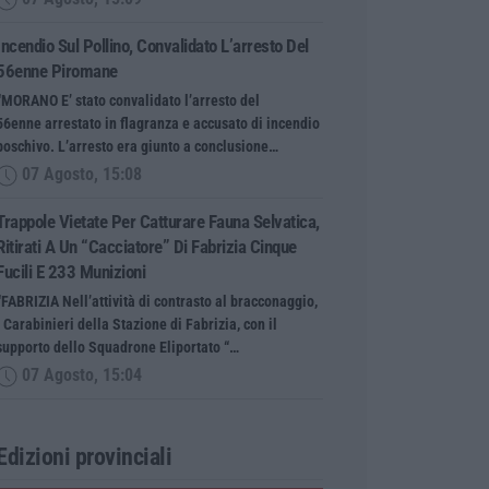
Incendio Sul Pollino, Convalidato L’arresto Del
56enne Piromane
“MORANO E’ stato convalidato l’arresto del
56enne arrestato in flagranza e accusato di incendio
boschivo. L’arresto era giunto a conclusione…
07 Agosto, 15:08
Trappole Vietate Per Catturare Fauna Selvatica,
Ritirati A Un “cacciatore” Di Fabrizia Cinque
Fucili E 233 Munizioni
“FABRIZIA Nell’attività di contrasto al bracconaggio,
i Carabinieri della Stazione di Fabrizia, con il
supporto dello Squadrone Eliportato “…
07 Agosto, 15:04
Edizioni provinciali