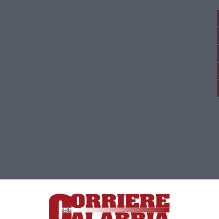
ica di News&Com S.r.l ©2012-
-2026. Tutti i diritti riservati.
ia, Lamezia Terme (CZ)
irettore responsabile Paola Militano |
Privacy