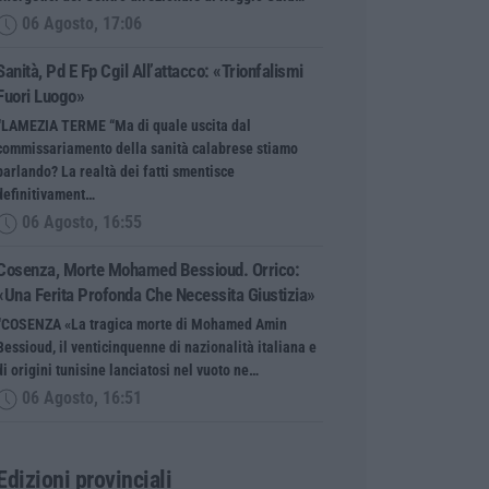
06 Agosto, 17:06
Sanità, Pd E Fp Cgil All’attacco: «Trionfalismi
Fuori Luogo»
“LAMEZIA TERME “Ma di quale uscita dal
commissariamento della sanità calabrese stiamo
parlando? La realtà dei fatti smentisce
definitivament…
06 Agosto, 16:55
Cosenza, Morte Mohamed Bessioud. Orrico:
«Una Ferita Profonda Che Necessita Giustizia»
“COSENZA «La tragica morte di Mohamed Amin
Bessioud, il venticinquenne di nazionalità italiana e
di origini tunisine lanciatosi nel vuoto ne…
06 Agosto, 16:51
Edizioni provinciali