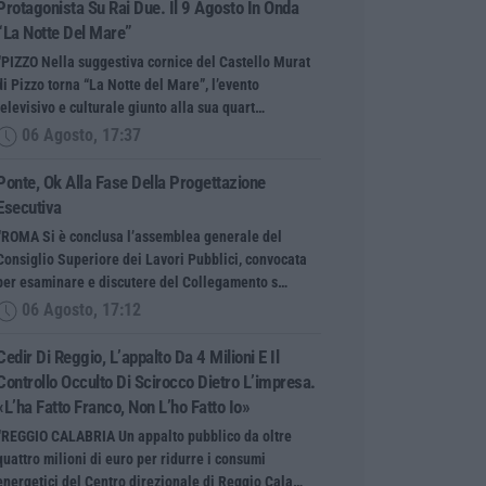
Protagonista Su Rai Due. Il 9 Agosto In Onda
“La Notte Del Mare”
“PIZZO Nella suggestiva cornice del Castello Murat
di Pizzo torna “La Notte del Mare”, l’evento
televisivo e culturale giunto alla sua quart…
06 Agosto, 17:37
Ponte, Ok Alla Fase Della Progettazione
Esecutiva
“ROMA Si è conclusa l’assemblea generale del
Consiglio Superiore dei Lavori Pubblici, convocata
per esaminare e discutere del Collegamento s…
06 Agosto, 17:12
Cedir Di Reggio, L’appalto Da 4 Milioni E Il
Controllo Occulto Di Scirocco Dietro L’impresa.
«L’ha Fatto Franco, Non L’ho Fatto Io»
“REGGIO CALABRIA Un appalto pubblico da oltre
quattro milioni di euro per ridurre i consumi
energetici del Centro direzionale di Reggio Cala…