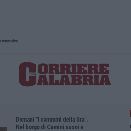
e esecutiva
Domani “I cammini della lira”.
Nel borgo di Camini suoni e