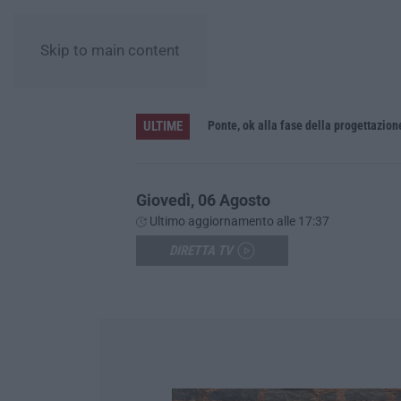
Skip to main content
ULTIME
L’Orchestra Filarmonica della Calabria protagonista su Rai Due. Il 9 Agosto in onda “La Notte del Mare”
Ponte, ok alla fase della progettazion
Giovedì, 06 Agosto
Ultimo aggiornamento alle 17:37
DIRETTA TV