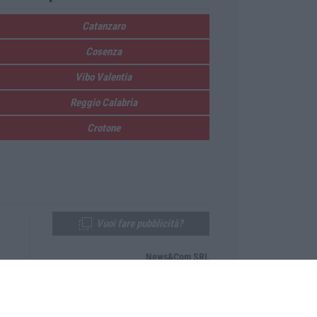
Catanzaro
Cosenza
Vibo Valentia
Reggio Calabria
Crotone
Vuoi fare pubblicità?
News&Com SRL
Telefono:
0968-53665
Email:
newsandcom@gmail.com