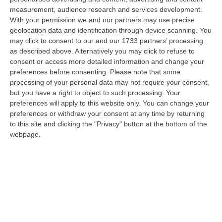
bosch…
measurement, audience research and services development.
10 Agosto, 7:00
With your permission we and our partners may use precise
geolocation data and identification through device scanning. You
Statale 106 Senza Pace: Traffico In Tilt Nel Tratto Cosentino Per
may click to consent to our and our 1733 partners’ processing
Un Tir In Fiamme In Galleria
as described above. Alternatively you may click to refuse to
“COSENZA Non bastavano gli incidenti, ecco i mezzi in fiamme: oggi un
consent or access more detailed information and change your
Tir ha preso fuoco sulla statale 106 nella nuova galleria del terzo me…
preferences before consenting.
Please note that some
processing of your personal data may not require your consent,
09 Agosto, 21:50
but you have a right to object to such processing. Your
preferences will apply to this website only. You can change your
Vinitaly And The City, Calderone: «La Calabria Dimostra Vivacità
preferences or withdraw your consent at any time by returning
Imprenditoriale E Crescita Occupazionale»
to this site and clicking the "Privacy" button at the bottom of the
“REGGIO CALABRIA Arriva puntuale all’area talk del Vinitaly and the city
webpage.
a Reggio Calabria la ministra del lavoro Marina Elvira Calderone. «…
09 Agosto, 20:31
Lavori Al Calopinace, Pititto (Cgil): «Il Caldo Non Ha Colore
Politico, Le Regole Valgono Per Tutti Anche Per Il Sindaco»
“REGGIO CALABRIA “In Calabria, di fronte alle temperature estreme e ai
rischi connessi allo stress termico, è stata adottata – ricorda il Se…
09 Agosto, 20:12