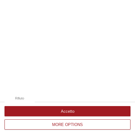
Edizioni provinciali
Catanzaro
Cosenza
Vibo Valentia
Reggio Calabria
Crotone
Rifiuto
Accetto
MORE OPTIONS
Corriere delle Calabria è una testata giornalistica di News&Com S.r.l